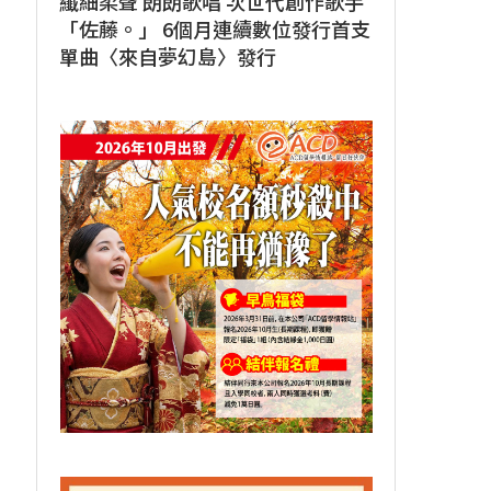
纖細柔聲 朗朗歌唱 次世代創作歌手
「佐藤。」 6個月連續數位發行首支
單曲〈來自夢幻島〉發行