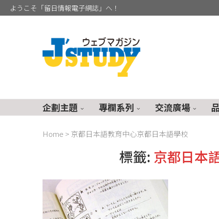
ようこそ「留日情報電子網誌」へ！
企劃主題
專欄系列
交流廣場
Home
>
京都日本語教育中心京都日本語學校
標籤:
京都日本