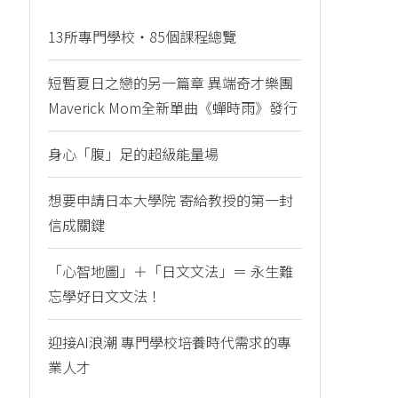
13所專門學校・85個課程總覽
短暫夏日之戀的另一篇章 異端奇才樂團
Maverick Mom全新單曲《蟬時雨》發行
身心「腹」足的超級能量場
想要申請日本大學院 寄給教授的第一封
信成關鍵
「心智地圖」＋「日文文法」＝ 永生難
忘學好日文文法！
迎接AI浪潮 專門學校培養時代需求的專
業人才