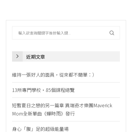
近期文章
維持一張好人的面具，從來都不簡單：）
13所專門學校・85個課程總覽
短暫夏日之戀的另一篇章 異端奇才樂團Maverick
Mom全新單曲《蟬時雨》發行
身心「腹」足的超級能量場