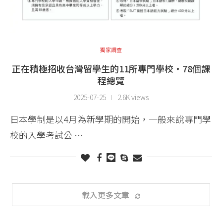
獨家調查
正在積極招收台灣留學生的11所專門學校・78個課
程總覽
2025-07-25
2.6K views
日本學制是以4月為新學期的開始，一般來說專門學
校的入學考試公 …
載入更多文章