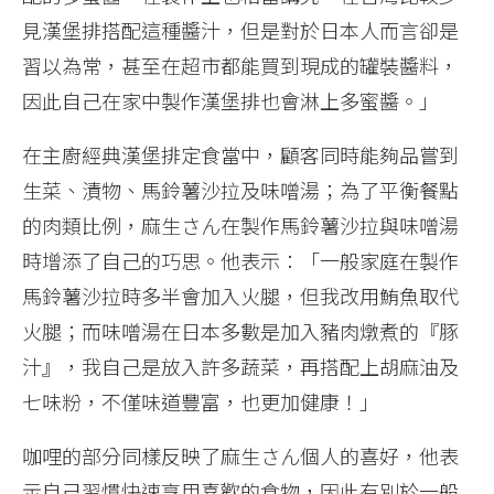
見漢堡排搭配這種醬汁，但是對於日本人而言卻是
習以為常，甚至在超市都能買到現成的罐裝醬料，
因此自己在家中製作漢堡排也會淋上多蜜醬。」
在主廚經典漢堡排定食當中，顧客同時能夠品嘗到
生菜、漬物、馬鈴薯沙拉及味噌湯；為了平衡餐點
的肉類比例，麻生さん在製作馬鈴薯沙拉與味噌湯
時增添了自己的巧思。他表示：「一般家庭在製作
馬鈴薯沙拉時多半會加入火腿，但我改用鮪魚取代
火腿；而味噌湯在日本多數是加入豬肉燉煮的『豚
汁』，我自己是放入許多蔬菜，再搭配上胡麻油及
七味粉，不僅味道豐富，也更加健康！」
咖哩的部分同樣反映了麻生さん個人的喜好，他表
示自己習慣快速享用喜歡的食物，因此有別於一般