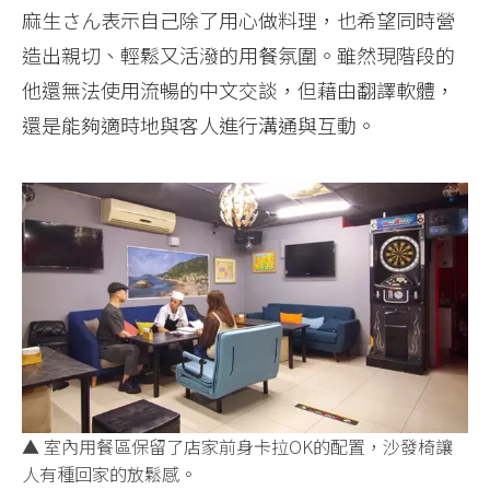
麻生さん表示自己除了用心做料理，也希望同時營
造出親切、輕鬆又活潑的用餐氛圍。雖然現階段的
他還無法使用流暢的中文交談，但藉由翻譯軟體，
還是能夠適時地與客人進行溝通與互動。
▲ 室內用餐區保留了店家前身卡拉OK的配置，沙發椅讓
人有種回家的放鬆感。