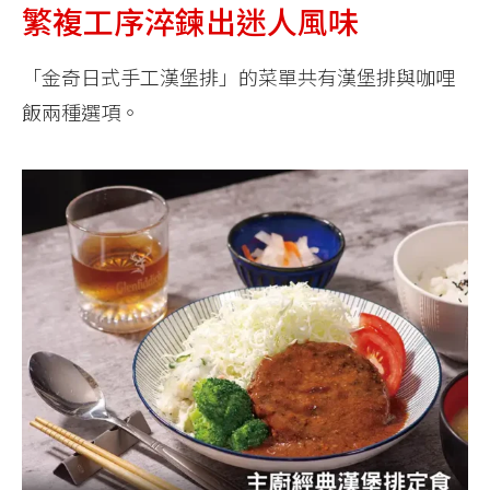
繁複工序淬鍊出迷人風味
「金奇日式手工漢堡排」的菜單共有漢堡排與咖哩
飯兩種選項。