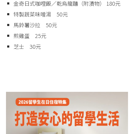
金奇日式咖哩飯／乾烏龍麵（附漬物） 180元
特製蔬菜味噌湯 50元
馬鈴薯沙拉 50元
煎雞蛋 25元
芝士 30元