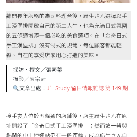
離開長年服務的壽司料理台後，麻生さん選擇以手
工漢堡排開啟自己的第二人生，也為充滿日式氛圍
的五條通增添一個必吃的美食選項。在「金奇日式
手工漢堡排」沒有制式的規範，每位顧客都能輕
鬆、自在的享受店家用心打造的美味。
採訪‧撰文／張莠蓁
攝影／陳宗蔚
文章出處：
J’Study 留日情報雜誌 第 149 期
接手友人位於五條通的店舖後，店主麻生さん在原
址開設了「金奇日式手工漢堡排」；然而這一帶與
熱鬧的中山捷運站仍有一段距離，成為麻生さん自