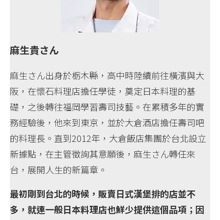
麻生貴さん
麻生さん出身於栃木縣，高中時陸續前往橫濱與大
阪，在懷石料理店擔任學徒，奠定日本料理的基
礎，之後轉往福岡學習壽司技藝。在累積多年的實
務經驗後，他來到東京，並於大倉酒店擔任壽司吧
的料理長。直到2012年，大倉飯店集團於台北設立
新據點，在主管徵詢其意願後，麻生さん轉任來
台，展開人生的新篇章。
最初剛到台北的時候，販賣日式漢堡排的店並不
多，就連一般日本料理店也鮮少提供這個品項；因