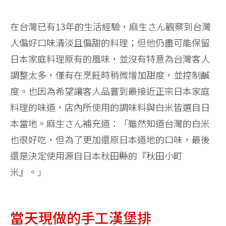
在台灣已有13年的生活經驗，麻生さん觀察到台灣
人偏好口味清淡且偏甜的料理；但他仍盡可能保留
日本家庭料理原有的風味，並沒有特意為台灣客人
調整太多，僅有在烹飪時稍微增加甜度，並控制鹹
度。也因為希望讓客人品嘗到最接近正宗日本家庭
料理的味道，店內所使用的調味料與白米皆選自日
本當地。麻生さん補充道：「雖然知道台灣的白米
也很好吃，但為了更加還原日本道地的口味，最後
還是決定使用源自日本秋田縣的『秋田小町
米』。」
當天現做的手工漢堡排