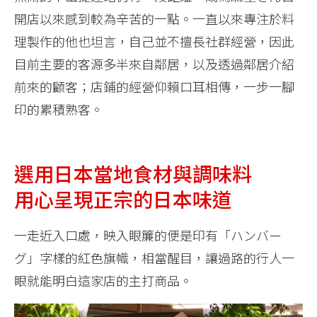
開店以來感到較為辛苦的一點。一直以來專注於料
理製作的他也坦言，自己並不擅長社群經營，因此
目前主要的客源多半來自鄰居，以及透過鄰居介紹
前來的顧客；店鋪的經營仰賴口耳相傳，一步一腳
印的累積熟客。
選用日本當地食材與調味料
用心呈現正宗的日本味道
一走近入口處，映入眼簾的便是印有「ハンバー
グ」字樣的紅色旗幟，相當醒目，讓過路的行人一
眼就能明白這家店的主打商品。