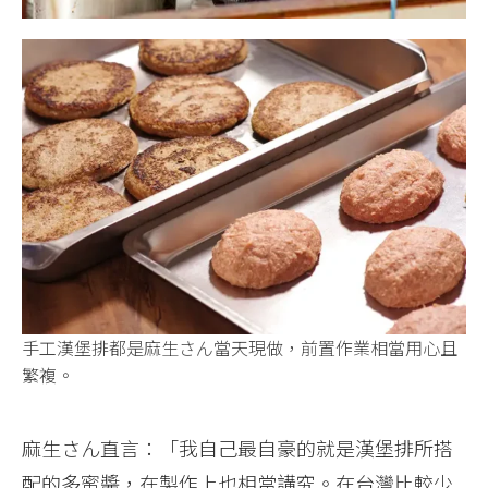
手工漢堡排都是麻生さん當天現做，前置作業相當用心且
繁複。
麻生さん直言：「我自己最自豪的就是漢堡排所搭
配的多蜜醬，在製作上也相當講究。在台灣比較少