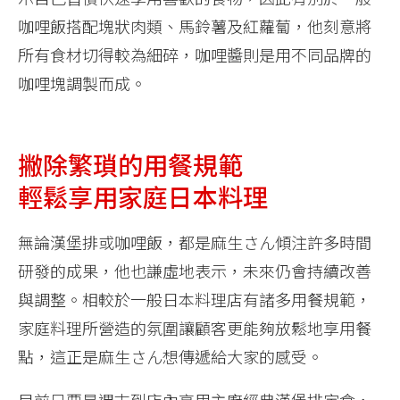
咖哩飯搭配塊狀肉類、馬鈴薯及紅蘿蔔，他刻意將
所有食材切得較為細碎，咖哩醬則是用不同品牌的
咖哩塊調製而成。
撇除繁瑣的用餐規範
輕鬆享用家庭日本料理
無論漢堡排或咖哩飯，都是麻生さん傾注許多時間
研發的成果，他也謙虛地表示，未來仍會持續改善
與調整。相較於一般日本料理店有諸多用餐規範，
家庭料理所營造的氛圍讓顧客更能夠放鬆地享用餐
點，這正是麻生さん想傳遞給大家的感受。