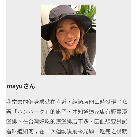
mayuさん
我常去的健身房就在附近，經過店門口時發現了寫
著「ハンバーグ」的旗子，才知道這家店有販賣漢
堡排。在台灣好吃的漢堡排店不多，因此想要試試
看味道如何；在一次運動後前來光顧，吃完之後就