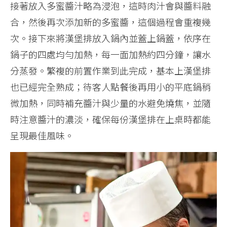
接著放入多蜜醬汁略為浸泡，這時肉汁會與醬料融
合，然後再次添加新的多蜜醬，這個過程會重複幾
次。接下來將漢堡排放入鍋內並蓋上鍋蓋，依序在
鍋子的四處均勻加熱，每一面加熱約四分鐘，讓水
分蒸發。繁複的前置作業到此完成，基本上漢堡排
也已經完全熟成；待客人點餐後再用小的平底鍋稍
微加熱，同時補充醬汁與少量的水避免燒焦，並隨
時注意醬汁的濃淡，確保每份漢堡排在上桌時都能
呈現最佳風味。