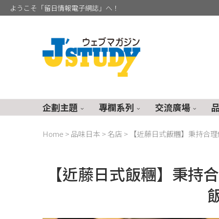
ようこそ「留日情報電子網誌」へ！
企劃主題
專欄系列
交流廣場
Home
>
品味日本
>
名店
>
【近藤日式飯糰】秉持合理價
【近藤日式飯糰】秉持合
飯