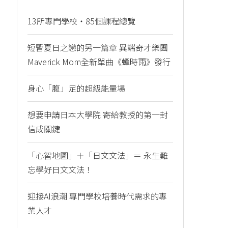
13所專門學校・85個課程總覽
短暫夏日之戀的另一篇章 異端奇才樂團
Maverick Mom全新單曲《蟬時雨》發行
身心「腹」足的超級能量場
想要申請日本大學院 寄給教授的第一封
信成關鍵
「心智地圖」＋「日文文法」＝ 永生難
忘學好日文文法！
迎接AI浪潮 專門學校培養時代需求的專
業人才