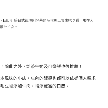
，因此近藤日式飯糰剛開幕的時候馬上買來吃吃看，現在大
顧2～3次。
豆。除此之外，焙茶牛奶及可樂餅也很推薦！
日本風味的小店，店內的飯糰也都可以依據個人需求
蘇毛豆裡添加牛肉，增添豐富的口感。