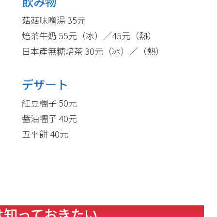
飲み物
菇菇味噌湯 35元
焙茶牛奶 55元（冰）／45元（熱）
日本產無糖焙茶 30元（冰）／（熱）
デザート
紅豆糰子 50元
醬油糰子 40元
五平餅 40元
は知っておきたい