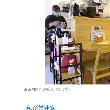
▲店內簡約溫馨的用餐環境。
私が常連客