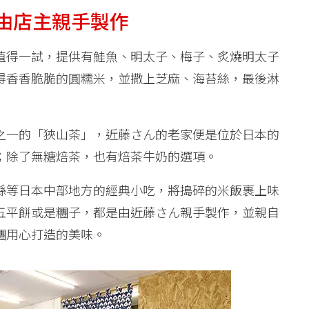
由店主親手製作
值得一試，提供有鮭魚、明太子、梅子、炙燒明太子
得香香脆脆的圓糯米，並撒上芝麻、海苔絲，最後淋
之一的「狹山茶」，近藤さん的老家便是位於日本的
；除了無糖焙茶，也有焙茶牛奶的選項。
縣等日本中部地方的經典小吃，將搗碎的米飯裹上味
五平餅或是糰子，都是由近藤さん親手製作，並親自
糰用心打造的美味。