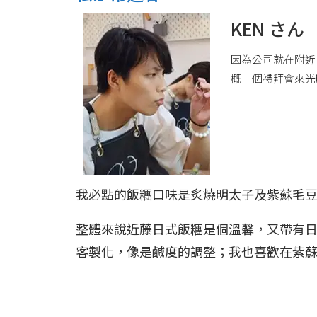
KEN さん
因為公司就在附近
概一個禮拜會來光
我必點的飯糰口味是炙燒明太子及紫蘇毛
整體來說近藤日式飯糰是個溫馨，又帶有
客製化，像是鹹度的調整；我也喜歡在紫