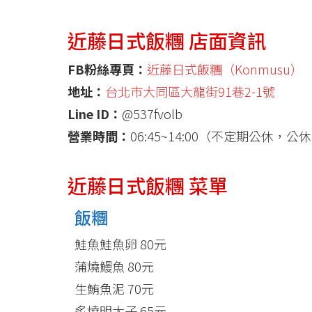
近藤日式飯糰 店面資訊
FB粉絲專頁：
近藤日式飯糰（Konmusu）
地址：
台北市大同區大龍街91巷2-1號
Line ID：
@537fvolb
營業時間：
06:45~14:00（不定期公休，公
近藤日式飯糰 菜單
飯糰
鮭魚鮭魚卵 80元
蒲燒鰻魚 80元
生鮪魚泥 70元
炙燒明太子 65元