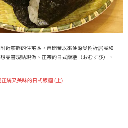
站附近寧靜的住宅區，自開業以來便深受附近居民和
。想品嘗現點現做、正宗的日式飯糰（おむすび），
正統又美味的日式飯糰 (上)