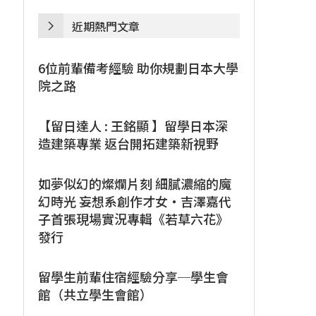
近期熱門文章
6位前輩備考經驗 助你規劃日本大學
院之路
【留日達人 : 王銘顯 】留學日本深
造建築專業 返台開拓建築新視野
如夢似幻的燦爛片刻 細膩濃縮的魔
幻時光 妄想系創作才女・吉澤嘉代
子首張現場實況專輯《若草六花》
發行
留學生前輩住宿經驗分享─學生會
館（共立學生會館）