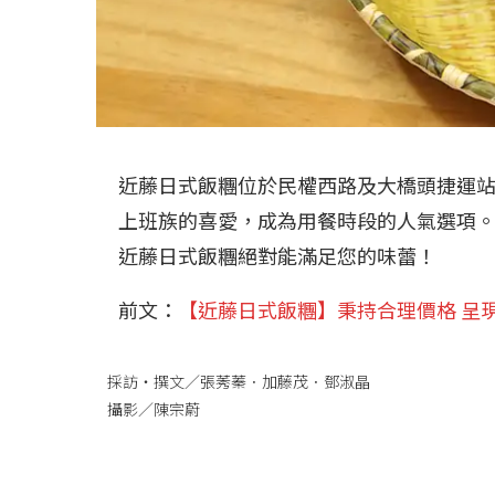
近藤日式飯糰位於民權西路及大橋頭捷運
上班族的喜愛，成為用餐時段的人氣選項
近藤日式飯糰絕對能滿足您的味蕾！
前文：
【近藤日式飯糰】秉持合理價格 呈現
採訪‧撰文／張莠蓁．加藤茂．鄧淑晶
攝影／陳宗蔚