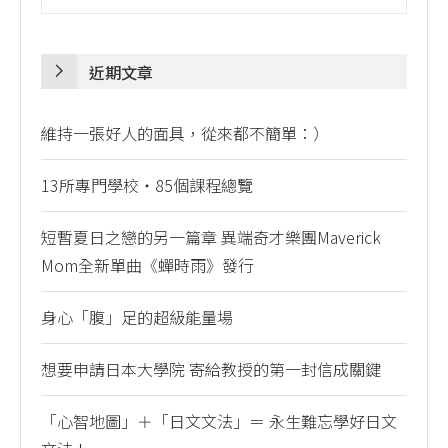
近期文章
維持一張好人的面具，從來都不簡單：）
13所專門學校・85個課程總覽
短暫夏日之戀的另一篇章 異端奇才樂團Maverick
Mom全新單曲《蟬時雨》發行
身心「腹」足的超級能量場
想要申請日本大學院 寄給教授的第一封信成關鍵
「心智地圖」＋「日文文法」＝ 永生難忘學好日文