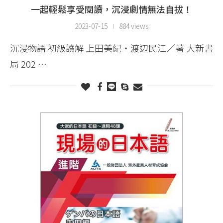
一起輕鬆享受閱讀，沉浸劇情無法自拔！
2023-07-15
884 views
沉浸物語 初級讀解 上田美紀・渡辺民江／著 大新書
局 202 …