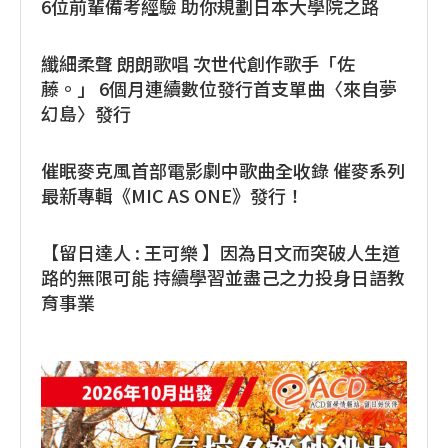
6位前輩備考經驗 助你規劃日本大學院之路
纖細柔聲 朗朗歌唱 次世代創作歌手「佐
藤。」 6個月連續數位發行首支單曲〈來自夢
幻島〉發行
催眠麥克風首部電影劇中歌曲全收錄 催麥系列
最新專輯《MIC AS ONE》發行！
【留日達人 : 王可樂 】因為日文而突破人生道
路的無限可能 持續學習並盡己之力投身日語教
育事業