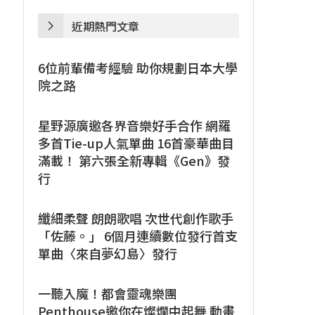
近期熱門文章
6位前輩備考經驗 助你規劃日本大學
院之路
星野源廣邀各界音樂好手合作 網羅
多首Tie-up人氣單曲 16首豪華曲目
滿載！ 第六張全新專輯《Gen》發
行
纖細柔聲 朗朗歌唱 次世代創作歌手
「佐藤。」 6個月連續數位發行首支
單曲〈來自夢幻島〉發行
一聽入魔！都會靈魂樂團
Penthouse邀你在燦爛中起舞 動畫