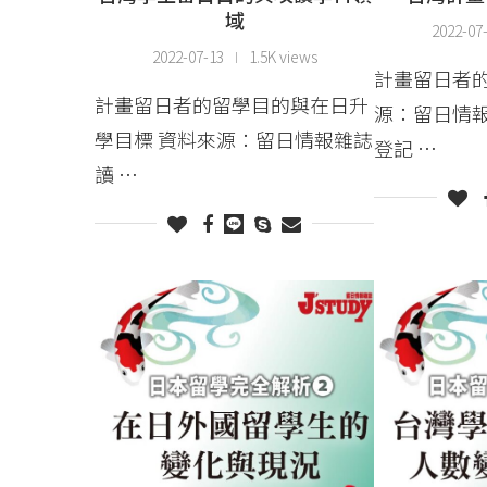
域
2022-07
2022-07-13
1.5K views
計畫留日者的
計畫留日者的留學目的與在日升
源：留日情
學目標 資料來源：留日情報雜誌
登記 …
讀 …