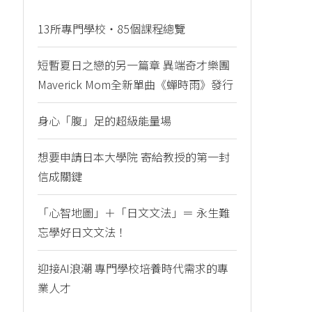
13所專門學校・85個課程總覽
短暫夏日之戀的另一篇章 異端奇才樂團
Maverick Mom全新單曲《蟬時雨》發行
身心「腹」足的超級能量場
想要申請日本大學院 寄給教授的第一封
信成關鍵
「心智地圖」＋「日文文法」＝ 永生難
忘學好日文文法！
迎接AI浪潮 專門學校培養時代需求的專
業人才