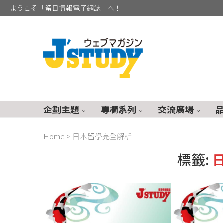
ようこそ「留日情報電子網誌」へ！
企劃主題
專欄系列
交流廣場
Home
>
日本留學完全解析
標籤: