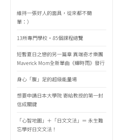
維持一張好人的面具，從來都不簡
單：）
13所專門學校・85個課程總覽
短暫夏日之戀的另一篇章 異端奇才樂團
Maverick Mom全新單曲《蟬時雨》發行
身心「腹」足的超級能量場
想要申請日本大學院 寄給教授的第一封
信成關鍵
「心智地圖」＋「日文文法」＝ 永生難
忘學好日文文法！