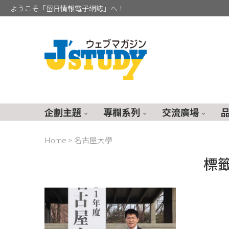
ようこそ「留日情報電子網誌」へ！
企劃主題
專欄系列
交流廣場
Home
>
名古屋大學
標籤