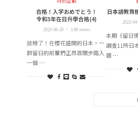
特別企劃
合格！入学おめでとう！
日本語教育
令和5年在日升學合格(4)
2022-04
2023-06-20
1.6K views
本期《留日
放榜了！在櫻花盛開的日本，一
調查11所日
群留日的前輩們正昂首闊步踏入
選 …
一個 …