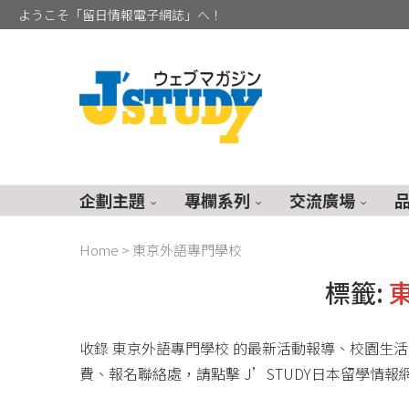
ようこそ「留日情報電子網誌」へ！
企劃主題
專欄系列
交流廣場
Home
>
東京外語專門學校
標籤:
收錄 東京外語專門學校 的最新活動報導、校園生活
費、報名聯絡處，請點擊 J’STUDY日本留學情報網