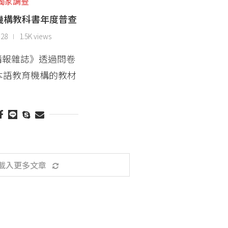
獨家調查
機構教科書年度普查
-28
1.5K views
情報雜誌》透過問卷
本語教育機構的教材
載入更多文章