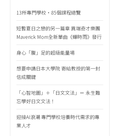
13所專門學校・85個課程總覽
短暫夏日之戀的另一篇章 異端奇才樂團
Maverick Mom全新單曲《蟬時雨》發行
身心「腹」足的超級能量場
想要申請日本大學院 寄給教授的第一封
信成關鍵
「心智地圖」＋「日文文法」＝ 永生難
忘學好日文文法！
迎接AI浪潮 專門學校培養時代需求的專
業人才