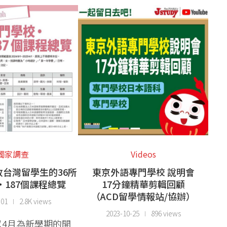
獨家調查
Videos
台灣留學生的36所
東京外語專門學校 說明會
・187個課程總覽
17分鐘精華剪輯回顧
（ACD留學情報站/協辦）
-01
2.8K views
2023-10-25
896 views
以4月為新學期的開