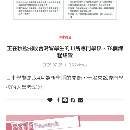
獨家調查
正在積極招收台灣留學生的11所專門學校・78個課
程總覽
2025-07-25
2.6K views
日本學制是以4月為新學期的開始，一般來說專門學
校的入學考試公 …