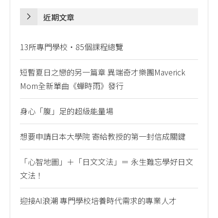
近期文章
13所專門學校・85個課程總覽
短暫夏日之戀的另一篇章 異端奇才樂團Maverick
Mom全新單曲《蟬時雨》發行
身心「腹」足的超級能量場
想要申請日本大學院 寄給教授的第一封信成關鍵
「心智地圖」＋「日文文法」＝ 永生難忘學好日文
文法！
迎接AI浪潮 專門學校培養時代需求的專業人才