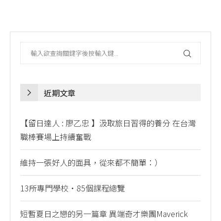
近期文章
【留日達人 : 廖乙忠 】汲取旅日習得的養分 在台灣
職棒賽場上持續奮戰
維持一張好人的面具，從來都不簡單：）
13所專門學校・85個課程總覽
短暫夏日之戀的另一篇章 異端奇才樂團Maverick