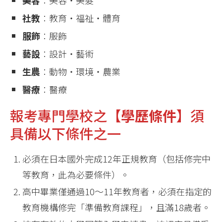
社教
︰教育・福祉・體育
服飾
︰服飾
藝設
︰設計・藝術
生農
︰動物・環境・農業
醫療
︰醫療
報考專門學校之【
學歷條件
】須
具備以下條件之一
必須在日本國外完成12年正規教育（包括修完中
等教育，此為必要條件）。
高中畢業僅通過10～11年教育者，必須在指定的
教育機構修完「準備教育課程」，且滿18歲者。