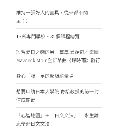
維持一張好人的面具，從來都不簡
單：）
13所專門學校・85個課程總覽
短暫夏日之戀的另一篇章 異端奇才樂團
Maverick Mom全新單曲《蟬時雨》發行
身心「腹」足的超級能量場
想要申請日本大學院 寄給教授的第一封
信成關鍵
「心智地圖」＋「日文文法」＝ 永生難
忘學好日文文法！