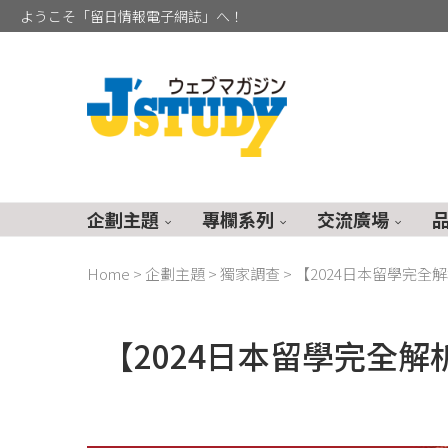
ようこそ「留日情報電子網誌」へ！
企劃主題
專欄系列
交流廣場
Home
>
企劃主題
>
獨家調查
>
【2024日本留學完全
【2024日本留學完全