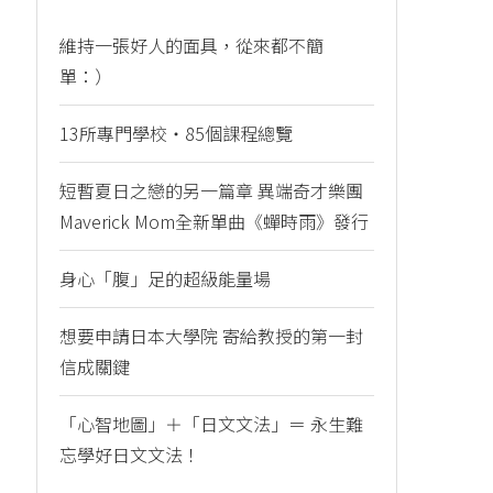
維持一張好人的面具，從來都不簡
單：）
13所專門學校・85個課程總覽
短暫夏日之戀的另一篇章 異端奇才樂團
Maverick Mom全新單曲《蟬時雨》發行
身心「腹」足的超級能量場
想要申請日本大學院 寄給教授的第一封
信成關鍵
「心智地圖」＋「日文文法」＝ 永生難
忘學好日文文法！