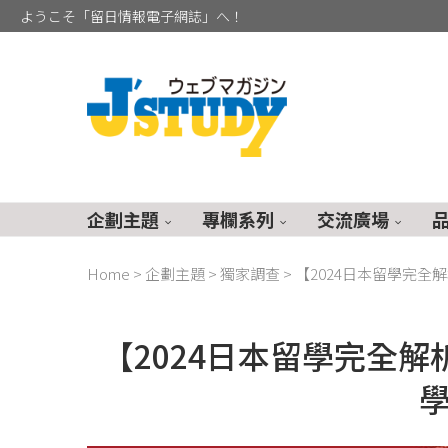
ようこそ「留日情報電子網誌」へ！
企劃主題
專欄系列
交流廣場
Home
>
企劃主題
>
獨家調查
>
【2024日本留學完全
【2024日本留學完全