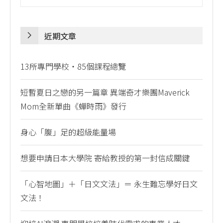
近期文章
13所專門學校・85個課程總覽
短暫夏日之戀的另一篇章 異端奇才樂團Maverick
Mom全新單曲《蟬時雨》發行
身心「腹」足的超級能量場
想要申請日本大學院 寄給教授的第一封信成關鍵
「心智地圖」＋「日文文法」＝ 永生難忘學好日文
文法！