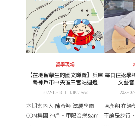
留學現場
【在地留學生的圖文導覽】兵庫
每日往返學
縣神戶市中央區三宮站週邊
文藝音
2022-12-13
1.1K views
2022-07
本期案內人-陳彥翔 滋慶學園
陳彥翔 在通
COM集團 神戶・甲陽音樂&am
不論是步行
…
…