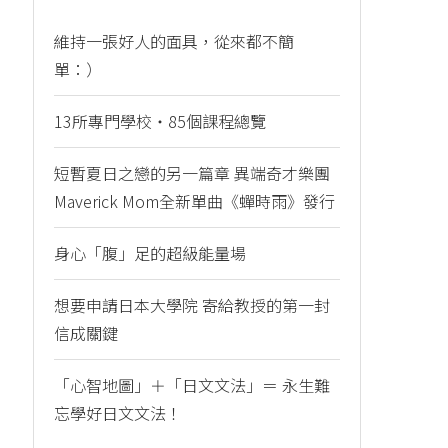
維持一張好人的面具，從來都不簡
單：）
13所專門學校・85個課程總覽
短暫夏日之戀的另一篇章 異端奇才樂團
Maverick Mom全新單曲《蟬時雨》發行
身心「腹」足的超級能量場
想要申請日本大學院 寄給教授的第一封
信成關鍵
「心智地圖」＋「日文文法」＝ 永生難
忘學好日文文法！