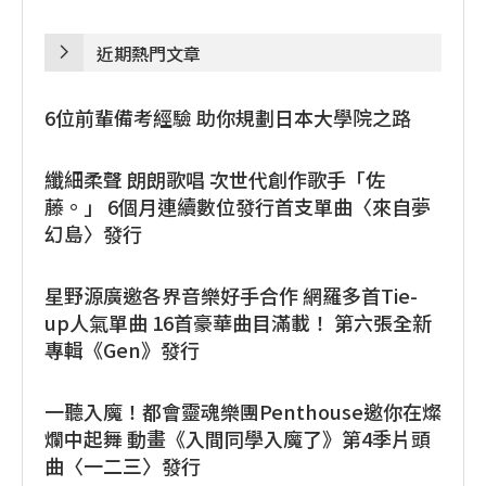
近期熱門文章
6位前輩備考經驗 助你規劃日本大學院之路
纖細柔聲 朗朗歌唱 次世代創作歌手「佐
藤。」 6個月連續數位發行首支單曲〈來自夢
幻島〉發行
星野源廣邀各界音樂好手合作 網羅多首Tie-
up人氣單曲 16首豪華曲目滿載！ 第六張全新
專輯《Gen》發行
一聽入魔！都會靈魂樂團Penthouse邀你在燦
爛中起舞 動畫《入間同學入魔了》第4季片頭
曲〈一二三〉發行