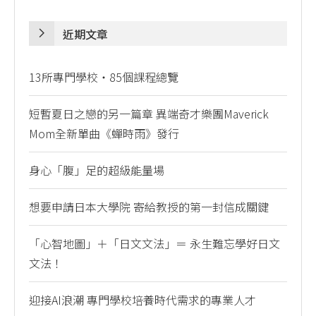
近期文章
13所專門學校・85個課程總覽
短暫夏日之戀的另一篇章 異端奇才樂團Maverick
Mom全新單曲《蟬時雨》發行
身心「腹」足的超級能量場
想要申請日本大學院 寄給教授的第一封信成關鍵
「心智地圖」＋「日文文法」＝ 永生難忘學好日文
文法！
迎接AI浪潮 專門學校培養時代需求的專業人才