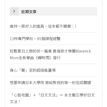
近期文章
維持一張好人的面具，從來都不簡單：）
13所專門學校・85個課程總覽
短暫夏日之戀的另一篇章 異端奇才樂團Maverick
Mom全新單曲《蟬時雨》發行
身心「腹」足的超級能量場
想要申請日本大學院 寄給教授的第一封信成關鍵
「心智地圖」＋「日文文法」＝ 永生難忘學好日文
文法！