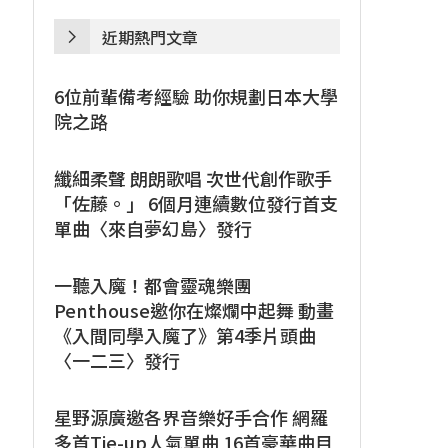
近期熱門文章
6位前輩備考經驗 助你規劃日本大學
院之路
纖細柔聲 朗朗歌唱 次世代創作歌手
「佐藤。」 6個月連續數位發行首支
單曲〈來自夢幻島〉發行
一聽入魔！都會靈魂樂團
Penthouse邀你在燦爛中起舞 動畫
《入間同學入魔了》第4季片頭曲
〈一二三〉發行
星野源廣邀各界音樂好手合作 網羅
多首Tie-up人氣單曲 16首豪華曲目