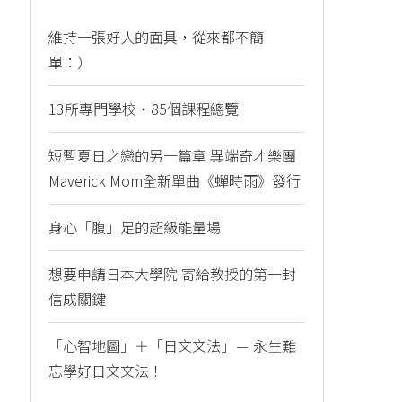
維持一張好人的面具，從來都不簡
單：）
13所專門學校・85個課程總覽
短暫夏日之戀的另一篇章 異端奇才樂團
Maverick Mom全新單曲《蟬時雨》發行
身心「腹」足的超級能量場
想要申請日本大學院 寄給教授的第一封
信成關鍵
「心智地圖」＋「日文文法」＝ 永生難
忘學好日文文法！