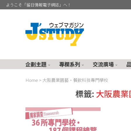
ようこそ「留日情報電子網誌」へ！
企劃主題
專欄系列
交流廣場
Home
>
大阪農業園藝‧餐飲科技專門學校
標籤:
大阪農業