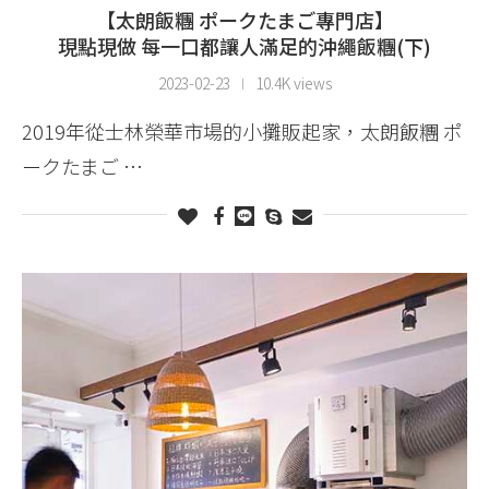
【太朗飯糰 ポークたまご專門店】
現點現做 每一口都讓人滿足的沖繩飯糰(下)
2023-02-23
10.4K views
2019年從士林榮華市場的小攤販起家，太朗飯糰 ポ
ークたまご …