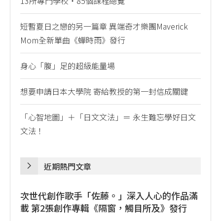
13所專門學校・85個課程總覽
短暫夏日之戀的另一篇章 異端奇才樂團Maverick
Mom全新單曲《蟬時雨》發行
身心「腹」足的超級能量場
想要申請日本大學院 寄給教授的第一封信成關鍵
「心智地圖」＋「日文文法」＝ 永生難忘學好日文
文法！
近期熱門文章
次世代創作歌手「佐藤。」深入人心的作品滿
載 第2張創作專輯《隔窗，觸目所及》發行