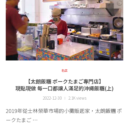
名店
【太朗飯糰 ポークたまご專門店】
現點現做 每一口都讓人滿足的沖繩飯糰(上)
2022-12-30
2.1K views
2019年從士林榮華市場的小攤販起家，太朗飯糰 ポ
ークたまご …