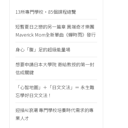
13所專門學校・85個課程總覽
短暫夏日之戀的另一篇章 異端奇才樂團
Maverick Mom全新單曲《蟬時雨》發行
身心「腹」足的超級能量場
想要申請日本大學院 寄給教授的第一封
信成關鍵
「心智地圖」＋「日文文法」＝ 永生難
忘學好日文文法！
迎接AI浪潮 專門學校培養時代需求的專
業人才