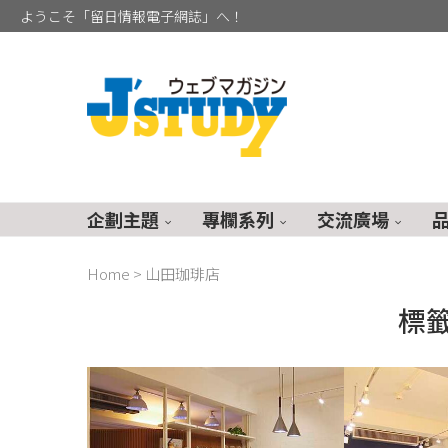
ようこそ「留日情報電子網誌」へ！
企劃主題
專欄系列
交流廣場
Home
>
山田珈琲店
標籤