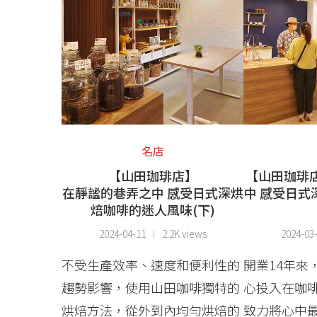
名店
【山田珈琲店】
【山田珈琲
在靜謐的巷弄之中 感受日式深烘
中 感受日式
焙咖啡的迷人風味(下)
2024-04-11
2.2K views
2024-03
不受生產效率、速度和便利性的
開業14年來
趨勢影響，使用山田咖啡獨特的
心投入在咖
烘焙方法，從外到內均勻烘焙的
致力將心中