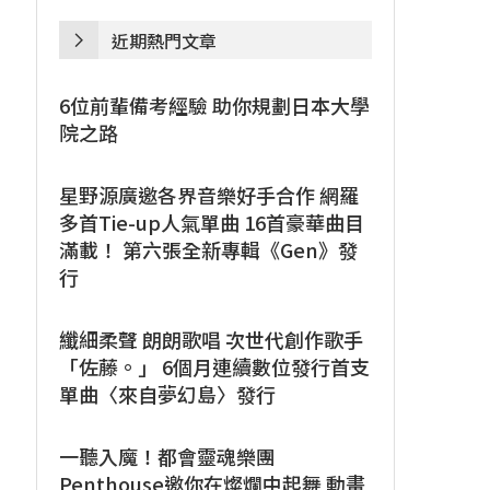
近期熱門文章
6位前輩備考經驗 助你規劃日本大學
院之路
星野源廣邀各界音樂好手合作 網羅
多首Tie-up人氣單曲 16首豪華曲目
滿載！ 第六張全新專輯《Gen》發
行
纖細柔聲 朗朗歌唱 次世代創作歌手
「佐藤。」 6個月連續數位發行首支
單曲〈來自夢幻島〉發行
一聽入魔！都會靈魂樂團
Penthouse邀你在燦爛中起舞 動畫