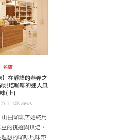
名店
店】在靜謐的巷弄之
深烘焙咖啡的迷人風
味(上)
-25
1.5K views
，山田珈琲店始終用
啡豆的挑選與烘焙，
最理想的咖啡風味帶