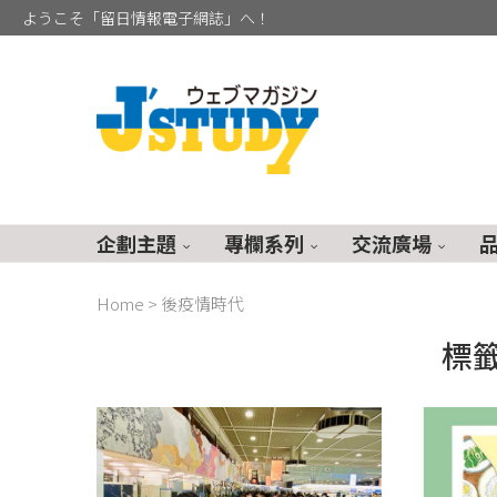
ようこそ「留日情報電子網誌」へ！
企劃主題
專欄系列
交流廣場
Home
>
後疫情時代
標籤