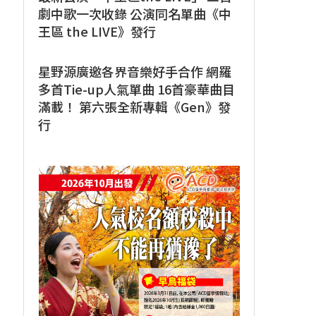
劇中歌一次收錄 公演同名單曲《中
王區 the LIVE》發行
星野源廣邀各界音樂好手合作 網羅
多首Tie-up人氣單曲 16首豪華曲目
滿載！ 第六張全新專輯《Gen》發
行