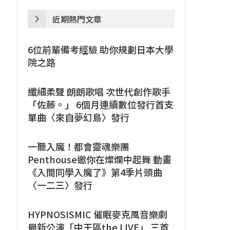
近期熱門文章
6位前輩備考經驗 助你規劃日本大學
院之路
纖細柔聲 朗朗歌唱 次世代創作歌手
「佐藤。」 6個月連續數位發行首支
單曲〈來自夢幻島〉發行
一聽入魔！都會靈魂樂團
Penthouse邀你在燦爛中起舞 動畫
《入間同學入魔了》第4季片頭曲
〈一二三〉發行
HYPNOSISMIC 催眠麥克風音樂劇
最新公演「中王區the LIVE」 三首