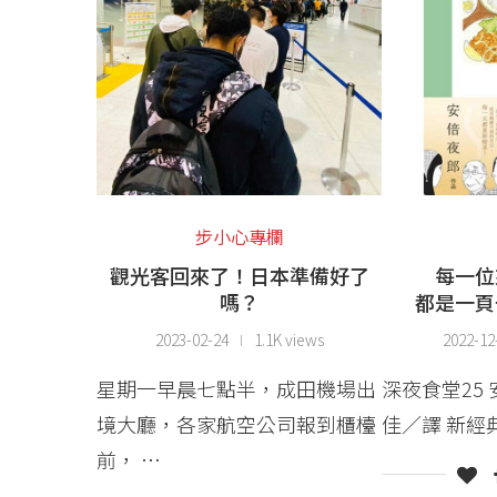
步小心專欄
觀光客回來了！日本準備好了
每一位
嗎？
都是一頁
2023-02-24
1.1K views
2022-12
星期一早晨七點半，成田機場出
深夜食堂25
境大廳，各家航空公司報到櫃檯
佳／譯 新經典
前， …