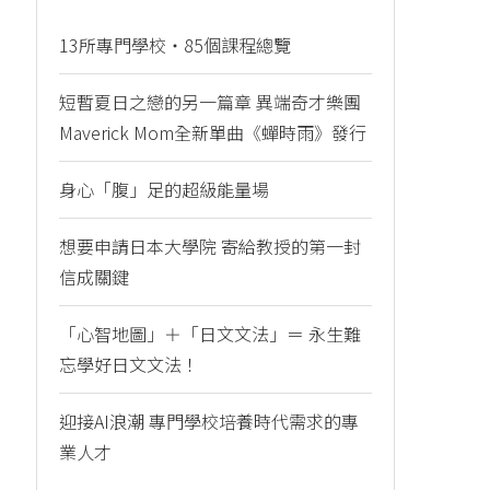
13所專門學校・85個課程總覽
短暫夏日之戀的另一篇章 異端奇才樂團
Maverick Mom全新單曲《蟬時雨》發行
身心「腹」足的超級能量場
想要申請日本大學院 寄給教授的第一封
信成關鍵
「心智地圖」＋「日文文法」＝ 永生難
忘學好日文文法！
迎接AI浪潮 專門學校培養時代需求的專
業人才