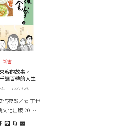
新書
來客的故事，
千迴百轉的人生
-31
766 views
 安倍夜郎／著 丁世
文化出版 20 …