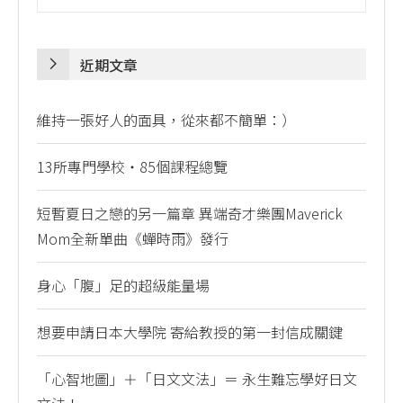
近期文章
維持一張好人的面具，從來都不簡單：）
13所專門學校・85個課程總覽
短暫夏日之戀的另一篇章 異端奇才樂團Maverick
Mom全新單曲《蟬時雨》發行
身心「腹」足的超級能量場
想要申請日本大學院 寄給教授的第一封信成關鍵
「心智地圖」＋「日文文法」＝ 永生難忘學好日文