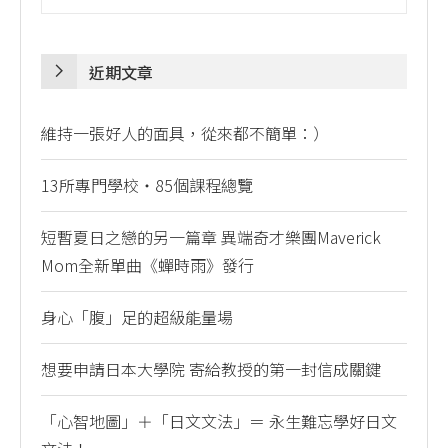
近期文章
維持一張好人的面具，從來都不簡單：）
13所專門學校・85個課程總覽
短暫夏日之戀的另一篇章 異端奇才樂團Maverick
Mom全新單曲《蟬時雨》發行
身心「腹」足的超級能量場
想要申請日本大學院 寄給教授的第一封信成關鍵
「心智地圖」＋「日文文法」＝ 永生難忘學好日文