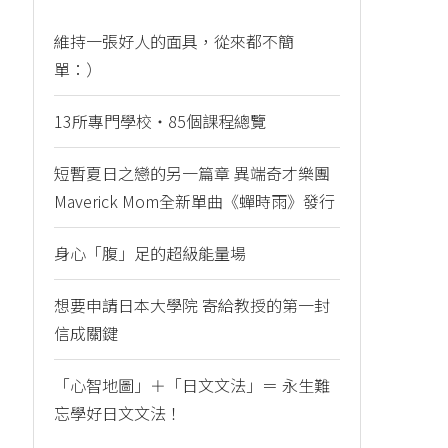
維持一張好人的面具，從來都不簡
單：）
13所專門學校・85個課程總覽
短暫夏日之戀的另一篇章 異端奇才樂團
Maverick Mom全新單曲《蟬時雨》發行
身心「腹」足的超級能量場
想要申請日本大學院 寄給教授的第一封
信成關鍵
「心智地圖」＋「日文文法」＝ 永生難
忘學好日文文法！