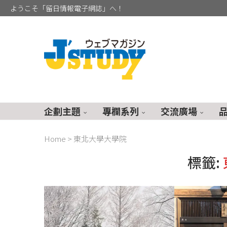
ようこそ「留日情報電子網誌」へ！
企劃主題
專欄系列
交流廣場
Home
>
東北大學大學院
標籤: