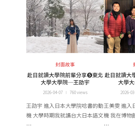
封面故事
赴日就讀大學院前輩分享❺東北
赴日就讀大
大學大學院─王劭宇
大學大
2026-04-07
760 views
2026-03
王劭宇 進入日本大學院唸書的動
王美雯 進入
機 大學時期我就讀台大日本語文
機 我在博物
…
…