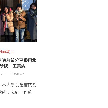
封面故事
學院前輩分享❸東北
學院─王美雯
-24
639 views
日本大學院唸書的動
館的研究組工作約5