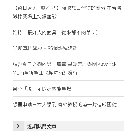
【留日達人 : 廖乙忠 】汲取旅日習得的養分 在台灣
職棒賽場上持續奮戰
維持一張好人的面具，從來都不簡單：）
13所專門學校・85個課程總覽
短暫夏日之戀的另一篇章 異端奇才樂團Maverick
Mom全新單曲《蟬時雨》發行
身心「腹」足的超級能量場
想要申請日本大學院 寄給教授的第一封信成關鍵
近期熱門文章