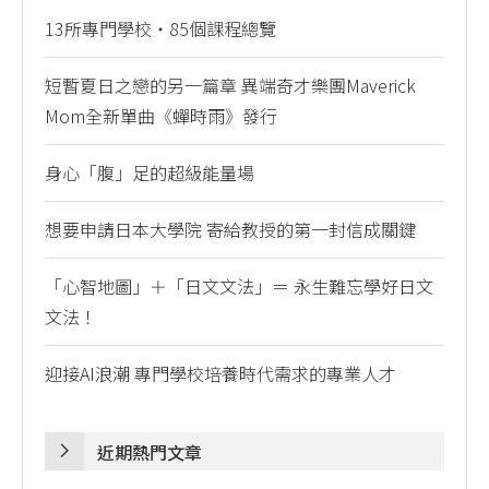
13所專門學校・85個課程總覽
短暫夏日之戀的另一篇章 異端奇才樂團Maverick
Mom全新單曲《蟬時雨》發行
身心「腹」足的超級能量場
想要申請日本大學院 寄給教授的第一封信成關鍵
「心智地圖」＋「日文文法」＝ 永生難忘學好日文
文法！
迎接AI浪潮 專門學校培養時代需求的專業人才
近期熱門文章