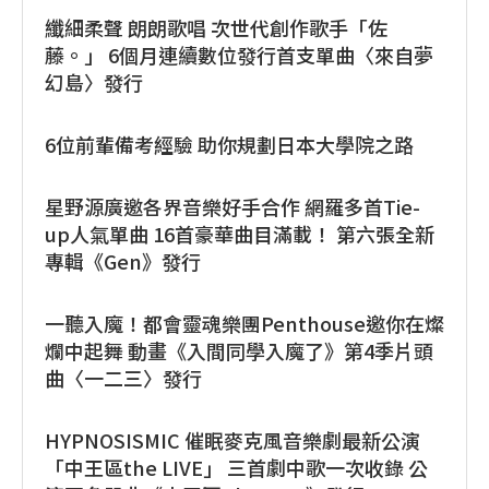
纖細柔聲 朗朗歌唱 次世代創作歌手「佐
藤。」 6個月連續數位發行首支單曲〈來自夢
幻島〉發行
6位前輩備考經驗 助你規劃日本大學院之路
星野源廣邀各界音樂好手合作 網羅多首Tie-
up人氣單曲 16首豪華曲目滿載！ 第六張全新
專輯《Gen》發行
一聽入魔！都會靈魂樂團Penthouse邀你在燦
爛中起舞 動畫《入間同學入魔了》第4季片頭
曲〈一二三〉發行
HYPNOSISMIC 催眠麥克風音樂劇最新公演
「中王區the LIVE」 三首劇中歌一次收錄 公