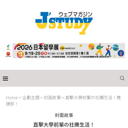
Home
>
企劃主題
>
封面故事
>
直擊大學前輩の社團生活！應
援部！
封面故事
直擊大學前輩の社團生活！