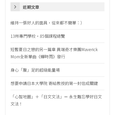
近期文章
維持一張好人的面具，從來都不簡單：）
13所專門學校・85個課程總覽
短暫夏日之戀的另一篇章 異端奇才樂團Maverick
Mom全新單曲《蟬時雨》發行
身心「腹」足的超級能量場
想要申請日本大學院 寄給教授的第一封信成關鍵
「心智地圖」＋「日文文法」＝ 永生難忘學好日文
文法！