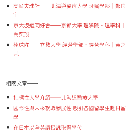
高爾夫球社──北海道醫療大學 牙醫學部│鄭良
宇
京大坂道同好會──京都大學 理學院・理學科│
喬奕翔
棒球隊──立教大學 經營學部・經營學科│黃之
芃
相關文章──
指標性大學介紹──北海道醫療大學
國際性與未來就職發展性 吸引各國留學生赴日留
學
在日本以全英語授課取得學位