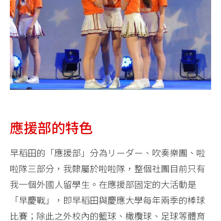
應援部的特色
早稻田的「應援部」分為リーダー、吹奏樂團、啦
啦隊三部分，我隸屬於啦啦隊，整個社團目前只有
我一個外國人留學生。在應援部固定的大活動是
「早慶戰」，即早稻田與慶應大學每年兩季的棒球
比賽；除此之外校內的籃球、橄欖球、足球等體育