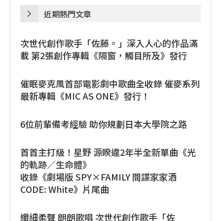
近期熱門文章
次世代創作歌手「佐藤。」深入人心的作品滿
載 第2張創作專輯《隔窗，觸目所及》發行
催眠麥克風首部電影劇中歌曲全收錄 催麥系列
最新專輯《MIC AS ONE》發行！
6位前輩備考經驗 助你規劃日本大學院之路
首首主打級！星野 源睽違2年半全新單曲《光
的軌跡／生命體》
收錄《劇場版 SPY×FAMILY 間諜家家酒
CODE: White》片尾曲
纖細柔聲 朗朗歌唱 次世代創作歌手「佐