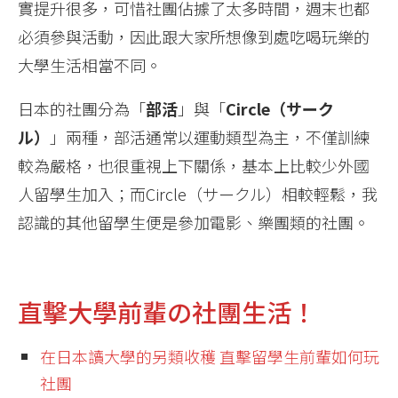
實提升很多，可惜社團佔據了太多時間，週末也都
必須參與活動，因此跟大家所想像到處吃喝玩樂的
大學生活相當不同。
日本的社團分為「
部活
」與「
Circle（サーク
ル）
」兩種，部活通常以運動類型為主，不僅訓練
較為嚴格，也很重視上下關係，基本上比較少外國
人留學生加入；而Circle（サークル）相較輕鬆，我
認識的其他留學生便是參加電影、樂團類的社團。
直擊大學前輩の社團生活！
在日本讀大學的另類收穫 直擊留學生前輩如何玩
社團