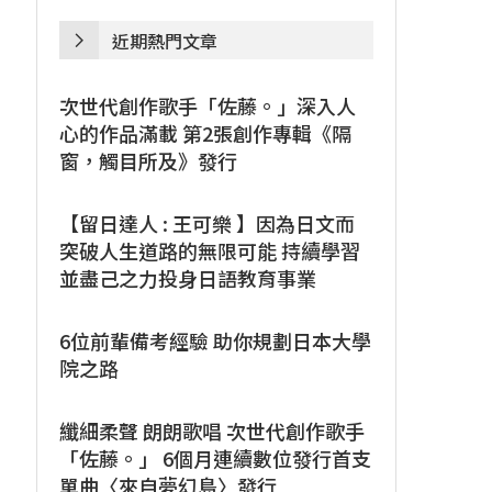
近期熱門文章
次世代創作歌手「佐藤。」深入人
心的作品滿載 第2張創作專輯《隔
窗，觸目所及》發行
【留日達人 : 王可樂 】因為日文而
突破人生道路的無限可能 持續學習
並盡己之力投身日語教育事業
6位前輩備考經驗 助你規劃日本大學
院之路
纖細柔聲 朗朗歌唱 次世代創作歌手
「佐藤。」 6個月連續數位發行首支
單曲〈來自夢幻島〉發行