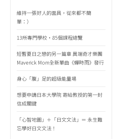
維持一張好人的面具，從來都不簡
單：）
13所專門學校・85個課程總覽
短暫夏日之戀的另一篇章 異端奇才樂團
Maverick Mom全新單曲《蟬時雨》發行
身心「腹」足的超級能量場
想要申請日本大學院 寄給教授的第一封
信成關鍵
「心智地圖」＋「日文文法」＝ 永生難
忘學好日文文法！