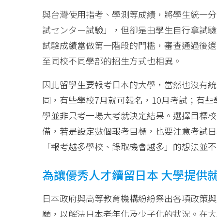
與台灣使用指考、學測等成績，將學生統一分
試センター試驗」，但卻是由學生自行拿試驗
試驗成績當做第一階段的門檻，審查通過後還
至同校不同學部的招生方式也相異。
因此留學生要報考日本的大學，當然也沒有統
同，有些學校7月就可報名，10月考試；有些
學並非只考一場大考就決定結果。選擇目標校
備，若是設定數個報考目標，也要注意考試日
「報考越多學校、錄取機會越多」的想法並不
為讓優秀人才續留日本 大學提供
日本政府與高等教育機構紛紛祭出各項政策與
願，以解決日本老年化及少子化的狀況。在大