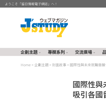
ようこそ「留日情報電子網誌」へ！
企劃主題
專欄系列
交流廣場
Home
>
企劃主題
>
封面故事
>
國際性與未來就職發展
國際性與
吸引各國