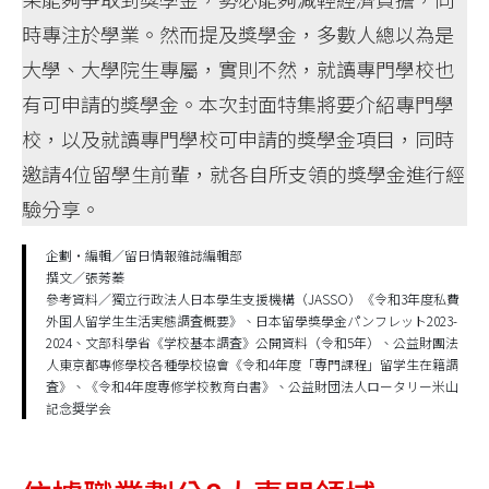
時專注於學業。然而提及獎學金，多數人總以為是
大學、大學院生專屬，實則不然，就讀專門學校也
有可申請的獎學金。本次封面特集將要介紹專門學
校，以及就讀專門學校可申請的獎學金項目，同時
邀請4位留學生前輩，就各自所支領的獎學金進行經
驗分享。
企劃‧編輯／留日情報雜誌編輯部
撰文／張莠蓁
參考資料／獨立行政法人日本學生支援機構（JASSO）《令和3年度私費
外国人留学生生活実態調査概要》、日本留學獎學金パンフレット2023-
2024、文部科學省《学校基本調査》公開資料（令和5年）、公益財團法
人東京都專修學校各種學校協會《令和4年度「専門課程」留学生在籍調
査》、《令和4年度専修学校教育白書》、公益財団法人ロータリー米山
記念奨学会