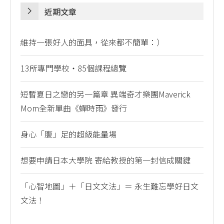
近期文章
維持一張好人的面具，從來都不簡單：）
13所專門學校・85個課程總覽
短暫夏日之戀的另一篇章 異端奇才樂團Maverick
Mom全新單曲《蟬時雨》發行
身心「腹」足的超級能量場
想要申請日本大學院 寄給教授的第一封信成關鍵
「心智地圖」＋「日文文法」＝ 永生難忘學好日文
文法！