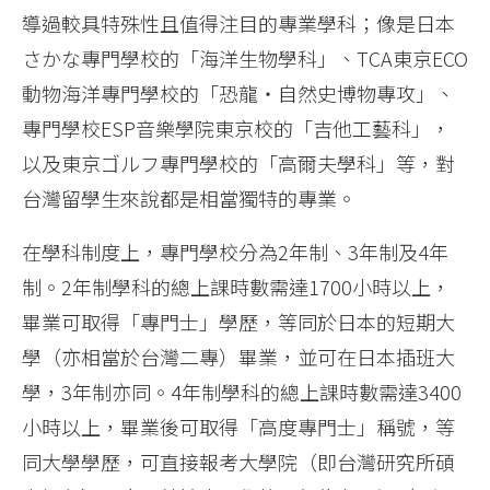
導過較具特殊性且值得注目的專業學科；像是日本
さかな專門學校的「海洋生物學科」、TCA東京ECO
動物海洋專門學校的「恐龍‧自然史博物專攻」、
專門學校ESP音樂學院東京校的「吉他工藝科」，
以及東京ゴルフ專門學校的「高爾夫學科」等，對
台灣留學生來說都是相當獨特的專業。
在學科制度上，專門學校分為2年制、3年制及4年
制。2年制學科的總上課時數需達1700小時以上，
畢業可取得「專門士」學歷，等同於日本的短期大
學（亦相當於台灣二專）畢業，並可在日本插班大
學，3年制亦同。4年制學科的總上課時數需達3400
小時以上，畢業後可取得「高度專門士」稱號，等
同大學學歷，可直接報考大學院（即台灣研究所碩