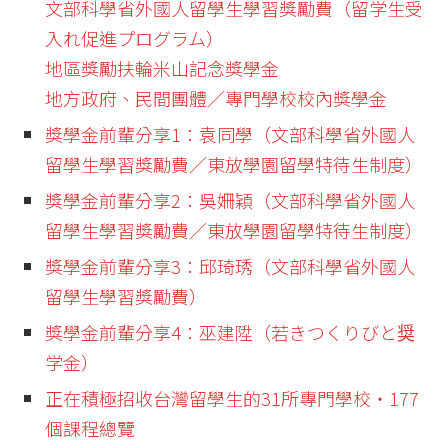
文部科學省外國人留學生學習獎勵費（留学生受
入れ促進プログラム）
地區獎勵扶輪米山記念獎學金
地方政府、民間團體／專門學校校內獎學金
獎學金前輩分享1：袁同學（文部科學省外國人
留學生學習獎勵費／東放學園留學特待生制度）
獎學金前輩分享2：吳姍穎（文部科學省外國人
留學生學習獎勵費／東放學園留學特待生制度）
獎學金前輩分享3：邱琦琇（文部科學省外國人
留學生學習獎勵費）
獎學金前輩分享4：巫建陞（若きつくりびと奨
学金）
正在積極招收台灣留學生的31所專門學校・177
個課程總覽