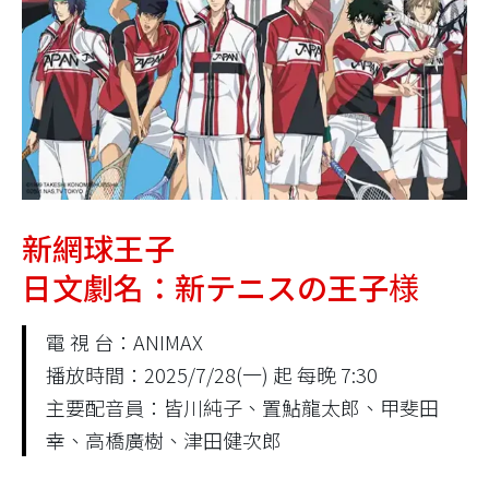
新網球王子
日文劇名：新テニスの王子様
電 視 台：ANIMAX
播放時間：2025/7/28(一) 起 每晚 7:30
主要配音員：皆川純子、置鮎龍太郎、甲斐田
幸、高橋廣樹、津田健次郎