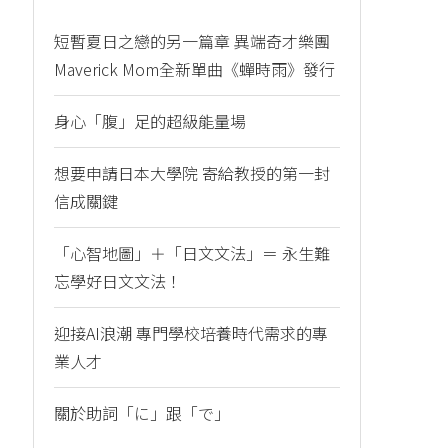
短暫夏日之戀的另一篇章 異端奇才樂團
Maverick Mom全新單曲《蟬時雨》發行
身心「腹」足的超級能量場
想要申請日本大學院 寄給教授的第一封
信成關鍵
「心智地圖」＋「日文文法」＝ 永生難
忘學好日文文法！
迎接AI浪潮 專門學校培養時代需求的專
業人才
關於助詞「に」跟「で」