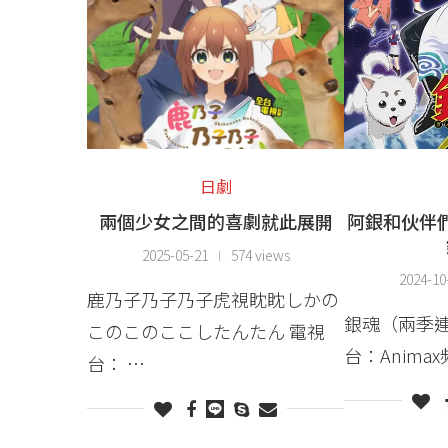
日劇
兩個少女之間的喜劇就此展開
阿銀和伙伴
2025-05-21
574 views
2024-10
鹿乃子乃子乃子虎視眈眈しかの
銀魂（兩季連
このこのここしたんたん 電視
台：Anima
台： …