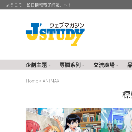
ようこそ「留日情報電子網誌」へ！
企劃主題
專欄系列
交流廣場
Home
>
ANIMAX
標