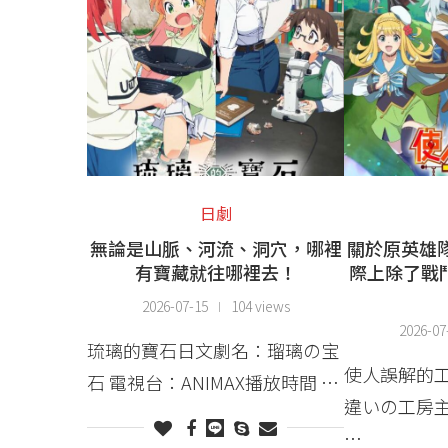
日劇
無論是山脈、河流、洞穴，哪裡
關於原英雄
有寶藏就往哪裡去！
際上除了戰
2026-07-15
104 views
2026-07
琉璃的寶石日文劇名：瑠璃の宝
使人誤解的
石 電視台：ANIMAX播放時間 …
違いの工房主
…