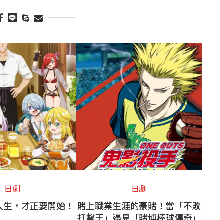
日劇
日劇
人生，才正要開始！
賭上職業生涯的豪賭！當「不敗
打擊王」遇見「賭博棒球傳奇」