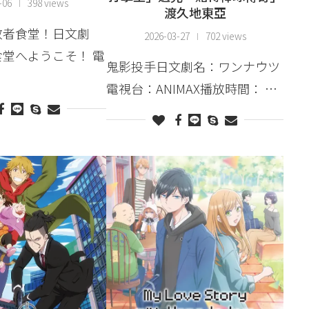
-06
398 views
渡久地東亞
放者食堂！日文劇
2026-03-27
702 views
堂へようこそ！ 電
鬼影投手日文劇名：ワンナウツ
電視台：ANIMAX播放時間： …