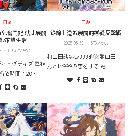
日劇
日劇
兒奮鬥記 就此展開
從線上遊戲展開的戀愛反擊戰
妙家族生活
2025-05-30
673 views
-12
632 views
和山田談場Lv999的戀愛山田く
ィ・ダディズ 電視
んとLv999の恋をする 電 …
X播放時間：20 …