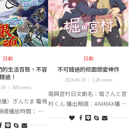
日劇
日劇
們的生活百態，不容
不可錯過的校園戀愛神作
錯過！
2024-04-19
1.2K views
-24
805 views
堀與宮村日文劇名：堀さんと宮
播）ぎんたま 電視
村くん 播出頻道：ANIMAX播 …
x頻道播放時間： …