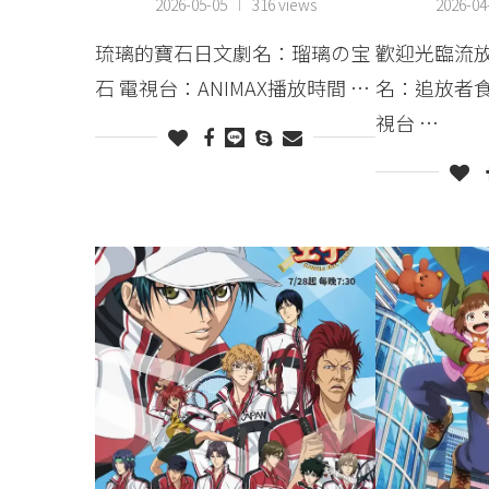
2026-05-05
316 views
2026-04
琉璃的寶石日文劇名：瑠璃の宝
歡迎光臨流
石 電視台：ANIMAX播放時間 …
名：追放者食
視台 …