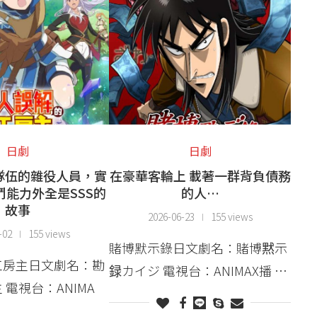
日劇
日劇
隊伍的雜役人員，實
在豪華客輪上 載著一群背負債務
鬥能力外全是SSS的
的人…
故事
2026-06-23
155 views
-02
155 views
賭博默示錄日文劇名：賭博黙示
工房主日文劇名：勘
録カイジ 電視台：ANIMAX播 …
 電視台：ANIMA