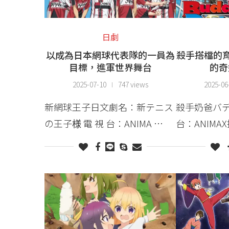
日劇
以成為日本網球代表隊的一員為
殺手搭檔的育
目標，進軍世界舞台
的奇
2025-07-10
747 views
2025-06
新網球王子日文劇名：新テニス
殺手奶爸バデ
の王子様 電 視 台：ANIMA …
台：ANIMA