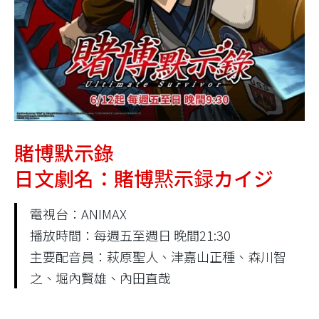
賭博默示錄
日文劇名：賭博黙示録カイジ
電視台：ANIMAX
播放時間：每週五至週日 晚間21:30
主要配音員：萩原聖人、津嘉山正種、森川智
之、堀內賢雄、內田直哉