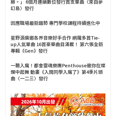
藤。」 6個月連續數位發行首支單曲〈來自夢
幻島〉發行
因應職場最新趨勢 專門學校課程持續進化中
星野源廣邀各界音樂好手合作 網羅多首Tie-
up人氣單曲 16首豪華曲目滿載！ 第六張全新
專輯《Gen》發行
一聽入魔！都會靈魂樂團Penthouse邀你在燦
爛中起舞 動畫《入間同學入魔了》第4季片頭
曲〈一二三〉發行