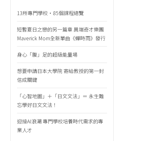
13所專門學校・85個課程總覽
短暫夏日之戀的另一篇章 異端奇才樂團
Maverick Mom全新單曲《蟬時雨》發行
身心「腹」足的超級能量場
想要申請日本大學院 寄給教授的第一封
信成關鍵
「心智地圖」＋「日文文法」＝ 永生難
忘學好日文文法！
迎接AI浪潮 專門學校培養時代需求的專
業人才