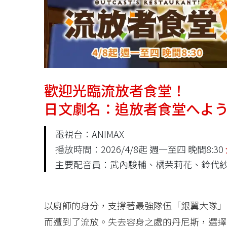
歡迎光臨流放者食堂！
日文劇名：追放者食堂へよ
電視台：ANIMAX
播放時間：2026/4/8起 週一至四 晚間8:30
主要配音員：武內駿輔、橘茉莉花、鈴代
以廚師的身分，支撐著最強隊伍「銀翼大隊」
而遭到了流放。失去容身之處的丹尼斯，選擇