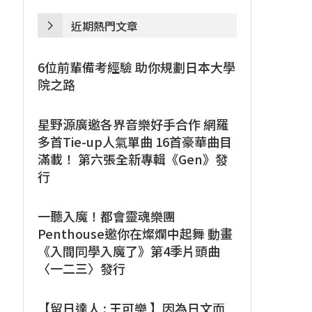
近期熱門文章
6位前輩備考經驗 助你規劃日本大學
院之路
星野源廣邀各界音樂好手合作 網羅
多首Tie-up人氣單曲 16首豪華曲目
滿載！ 第六張全新專輯《Gen》發
行
一聽入魔！都會靈魂樂團
Penthouse邀你在燦爛中起舞 動畫
《入間同學入魔了》第4季片頭曲
〈一二三〉發行
【留日達人 : 王可樂 】因為日文而