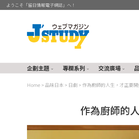
ようこそ「留日情報電子網誌」へ！
企劃主題
專欄系列
交流廣場
Home
>
品味日本
>
日劇
>
作為廚師的人生，才正要開
作為廚師的