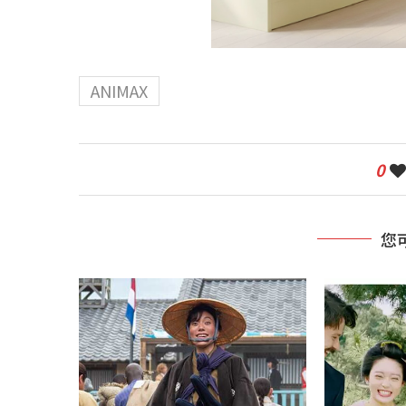
ANIMAX
0
您