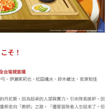
うこそ！
全台電視首播
紗弓、伊瀨茉莉也、松田颯水、鈴木崚汰、安濟知佳
的丹尼斯，因為超卓的人望與實力，引來隊長嫉妒，因
重新走向「廚師」之路，「儘管冒險者人生結束了，但