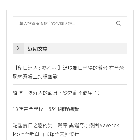
近期文章
【留日達人 : 廖乙忠 】汲取旅日習得的養分 在台灣
職棒賽場上持續奮戰
維持一張好人的面具，從來都不簡單：）
13所專門學校・85個課程總覽
短暫夏日之戀的另一篇章 異端奇才樂團Maverick
Mom全新單曲《蟬時雨》發行