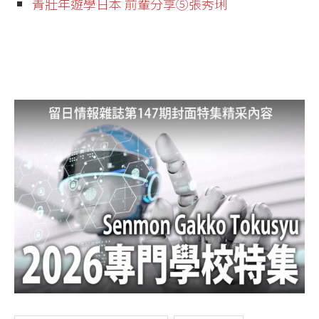
青壯年遊學日本 前輩分享⑤張秀琍