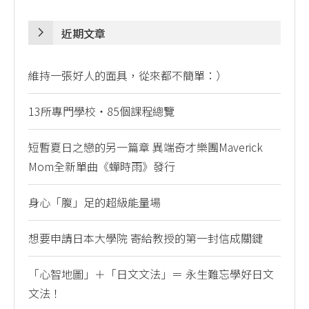
近期文章
維持一張好人的面具，從來都不簡單：）
13所專門學校・85個課程總覽
短暫夏日之戀的另一篇章 異端奇才樂團Maverick
Mom全新單曲《蟬時雨》發行
身心「腹」足的超級能量場
想要申請日本大學院 寄給教授的第一封信成關鍵
「心智地圖」＋「日文文法」＝ 永生難忘學好日文
文法！