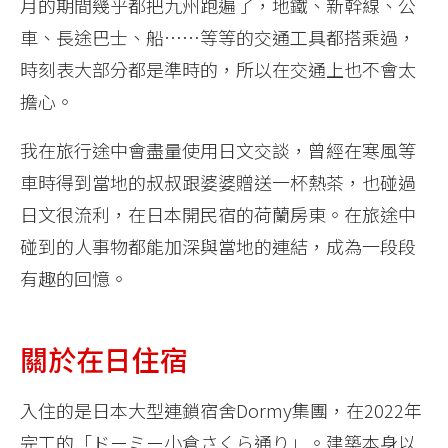
月的期間幾乎都把九州跑遍了，地鐵、新幹線、公
車、長途巴士、船……等等的交通工具都搭乘過，
時刻表大部分都是準時的，所以在交通上也不會太
擔心。
我在旅行途中會盡量使用日文交談，曾經在寒風等
車時得到當地的叔叔跟婆婆贈送一杯熱茶，也碰過
日文很流利，在日本開民宿的荷蘭房東。在旅途中
碰到的人事物都能加深與當地的連結，成為一段段
有趣的回憶。
關於在日住宿
入住的是日本大型連鎖宿舍‎Dormy集團，在2022年
完工的「ドーミー小倉さくら通り」。建築本身以