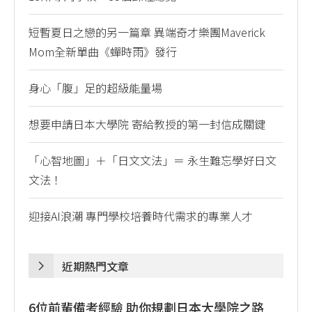
短暫夏日之戀的另一篇章 異端奇才樂團Maverick
Mom全新單曲《蟬時雨》發行
身心「腹」足的超級能量場
想要申請日本大學院 寄給教授的第一封信成關鍵
「心智地圖」＋「日文文法」＝ 永生難忘學好日文
文法！
迎接AI浪潮 專門學校培養時代需求的專業人才
近期熱門文章
6位前輩備考經驗 助你規劃日本大學院之路