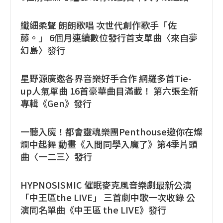
纖細柔聲 朗朗歌唱 次世代創作歌手「佐
藤。」 6個月連續數位發行首支單曲〈來自夢
幻島〉發行
星野源廣邀各界音樂好手合作 網羅多首Tie-
up人氣單曲 16首豪華曲目滿載！ 第六張全新
專輯《Gen》發行
一聽入魔！都會靈魂樂團Penthouse邀你在燦
爛中起舞 動畫《入間同學入魔了》第4季片頭
曲〈一二三〉發行
HYPNOSISMIC 催眠麥克風音樂劇最新公演
「中王區the LIVE」 三首劇中歌一次收錄 公
演同名單曲《中王區 the LIVE》發行