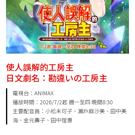
使人誤解的工房主
日文劇名：勘違いの工房主
電視台：ANIMAX
播放時間：2026/7/2起 週一至四 晚間8:30
主要配音員：小松未可子、瀨戶麻沙美、田中美
海、金元壽子、田中理惠