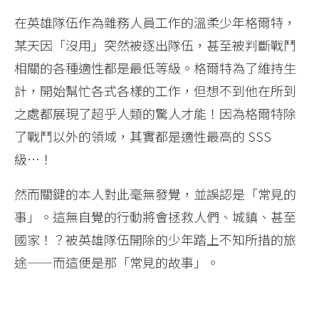
在英雄隊伍作為雜務人員工作的溫柔少年格爾特，
某天因「沒用」突然被逐出隊伍，甚至被判斷戰鬥
相關的各種適性都是最低等級。格爾特為了維持生
計，開始幫忙各式各樣的工作，但想不到他在所到
之處都展現了超乎人類的驚人才能！因為格爾特除
了戰鬥以外的領域，其實都是適性最高的 SSS
級…！
然而關鍵的本人對此毫無發覺，並誤認是「常見的
事」。這無自覺的行動將會拯救人們、城鎮、甚至
國家！？被英雄隊伍開除的少年踏上不知所措的旅
途——而這便是那「常見的故事」。