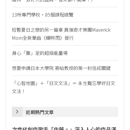
13所專門學校・85個課程總覽
短暫夏日之戀的另一篇章 異端奇才樂團Maverick
Mom全新單曲《蟬時雨》發行
身心「腹」足的超級能量場
想要申請日本大學院 寄給教授的第一封信成關鍵
「心智地圖」＋「日文文法」＝ 永生難忘學好日文
文法！
近期熱門文章
次世代創作歌手「佐藤。」深入人心的作品滿