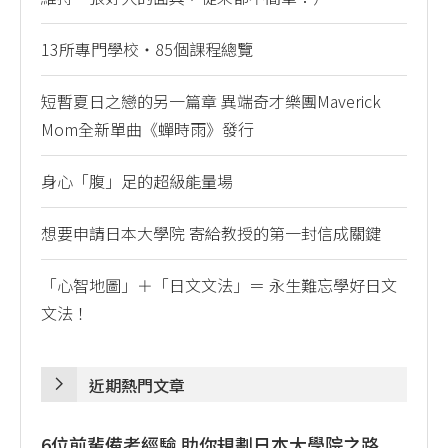
13所專門學校・85個課程總覽
短暫夏日之戀的另一篇章 異端奇才樂團Maverick
Mom全新單曲《蟬時雨》發行
身心「腹」足的超級能量場
想要申請日本大學院 寄給教授的第一封信成關鍵
「心智地圖」＋「日文文法」＝ 永生難忘學好日文
文法！
近期熱門文章
6位前輩備考經驗 助你規劃日本大學院之路