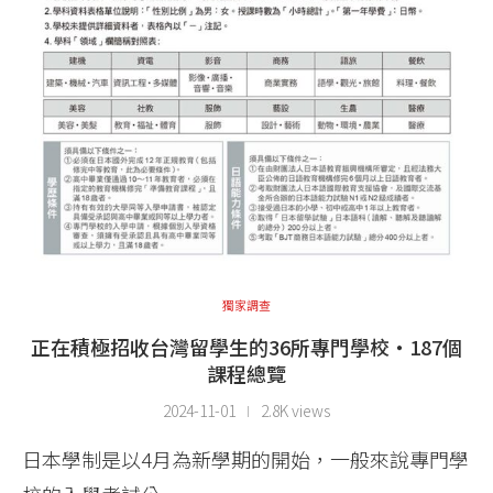
獨家調查
正在積極招收台灣留學生的36所專門學校・187個
課程總覽
2024-11-01
2.8K views
日本學制是以4月為新學期的開始，一般來說專門學