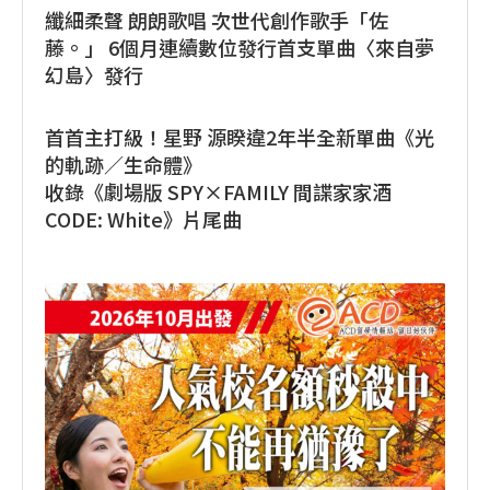
纖細柔聲 朗朗歌唱 次世代創作歌手「佐
藤。」 6個月連續數位發行首支單曲〈來自夢
幻島〉發行
首首主打級！星野 源睽違2年半全新單曲《光
的軌跡／生命體》
收錄《劇場版 SPY×FAMILY 間諜家家酒
CODE: White》片尾曲