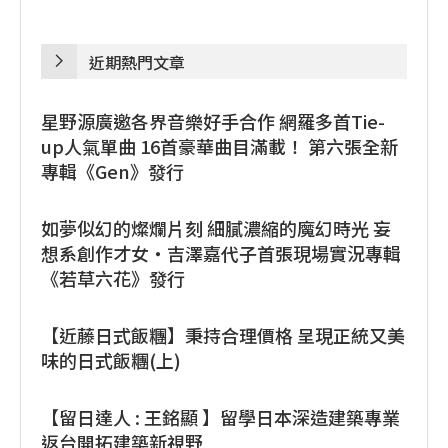
近期熱門文章
星野源廣邀各界音樂好手合作 網羅多首Tie-
up人氣單曲 16首豪華曲目滿載！ 第六張全新
專輯《Gen》發行
如夢似幻的燦爛片刻 細膩濃縮的魔幻時光 妄
想系創作才女・吉澤嘉代子首張現場實況專輯
《若草六花》發行
【近藤日式飯糰】秉持合理價格 呈現正統又美
味的日式飯糰(上)
【留日達人 : 王銘顯 】留學日本深造建築專業
返台開拓建築新視野