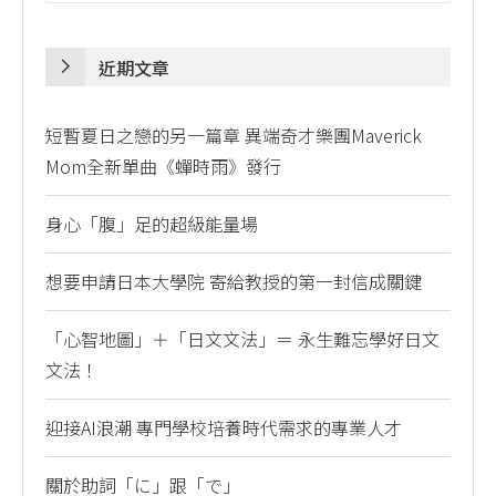
近期文章
短暫夏日之戀的另一篇章 異端奇才樂團Maverick
Mom全新單曲《蟬時雨》發行
身心「腹」足的超級能量場
想要申請日本大學院 寄給教授的第一封信成關鍵
「心智地圖」＋「日文文法」＝ 永生難忘學好日文
文法！
迎接AI浪潮 專門學校培養時代需求的專業人才
關於助詞「に」跟「で」