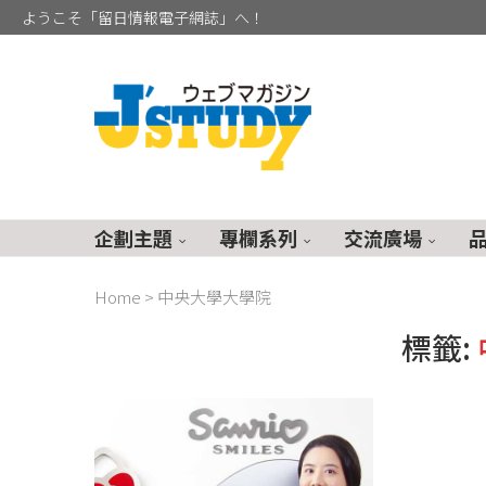
ようこそ「留日情報電子網誌」へ！
企劃主題
專欄系列
交流廣場
Home
>
中央大學大學院
標籤: