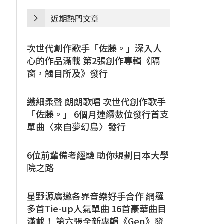
近期熱門文章
次世代創作歌手「佐藤。」深入人
心的作品滿載 第2張創作專輯《隔
窗，觸目所及》發行
纖細柔聲 朗朗歌唱 次世代創作歌手
「佐藤。」 6個月連續數位發行首支
單曲〈來自夢幻島〉發行
6位前輩備考經驗 助你規劃日本大學
院之路
星野源廣邀各界音樂好手合作 網羅
多首Tie-up人氣單曲 16首豪華曲目
滿載！ 第六張全新專輯《Gen》發