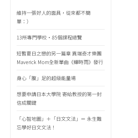
維持一張好人的面具，從來都不簡
單：）
13所專門學校・85個課程總覽
短暫夏日之戀的另一篇章 異端奇才樂團
Maverick Mom全新單曲《蟬時雨》發行
身心「腹」足的超級能量場
想要申請日本大學院 寄給教授的第一封
信成關鍵
「心智地圖」＋「日文文法」＝ 永生難
忘學好日文文法！