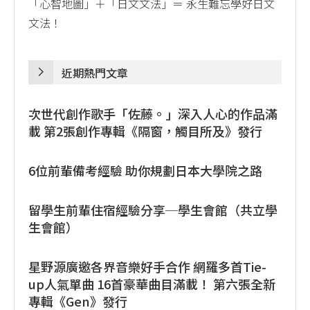
「心智地圖」＋「日文文法」＝ 永生難忘學好日文
文法！
近期熱門文章
次世代創作歌手「佐藤。」深入人心的作品滿
載 第2張創作專輯《隔窗，觸目所及》發行
6位前輩備考經驗 助你規劃日本大學院之路
留學生前輩住宿經驗分享─學生會館（共立學
生會館）
星野源廣邀各界音樂好手合作 網羅多首Tie-
up人氣單曲 16首豪華曲目滿載！ 第六張全新
專輯《Gen》發行