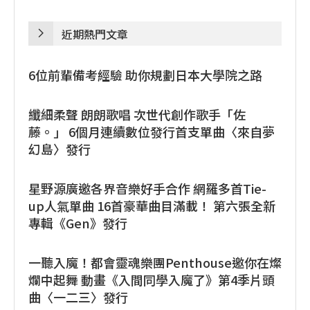
近期熱門文章
6位前輩備考經驗 助你規劃日本大學院之路
纖細柔聲 朗朗歌唱 次世代創作歌手「佐
藤。」 6個月連續數位發行首支單曲〈來自夢
幻島〉發行
星野源廣邀各界音樂好手合作 網羅多首Tie-
up人氣單曲 16首豪華曲目滿載！ 第六張全新
專輯《Gen》發行
一聽入魔！都會靈魂樂團Penthouse邀你在燦
爛中起舞 動畫《入間同學入魔了》第4季片頭
曲〈一二三〉發行