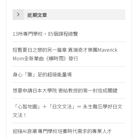
近期文章
13所專門學校・85個課程總覽
短暫夏日之戀的另一篇章 異端奇才樂團Maverick
Mom全新單曲《蟬時雨》發行
身心「腹」足的超級能量場
想要申請日本大學院 寄給教授的第一封信成關鍵
「心智地圖」＋「日文文法」＝ 永生難忘學好日文
文法！
迎接AI浪潮 專門學校培養時代需求的專業人才