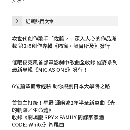
文法！
近期熱門文章
次世代創作歌手「佐藤。」深入人心的作品滿
載 第2張創作專輯《隔窗，觸目所及》發行
催眠麥克風首部電影劇中歌曲全收錄 催麥系列
最新專輯《MIC AS ONE》發行！
6位前輩備考經驗 助你規劃日本大學院之路
首首主打級！星野 源睽違2年半全新單曲《光
的軌跡／生命體》
收錄《劇場版 SPY×FAMILY 間諜家家酒
CODE: White》片尾曲