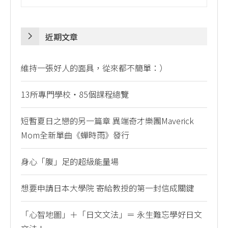
近期文章
維持一張好人的面具，從來都不簡單：）
13所專門學校・85個課程總覽
短暫夏日之戀的另一篇章 異端奇才樂團Maverick
Mom全新單曲《蟬時雨》發行
身心「腹」足的超級能量場
想要申請日本大學院 寄給教授的第一封信成關鍵
「心智地圖」＋「日文文法」＝ 永生難忘學好日文