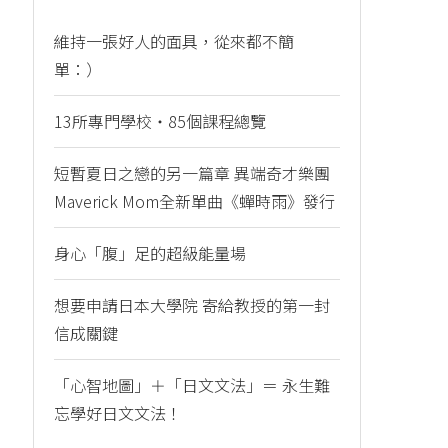
維持一張好人的面具，從來都不簡
單：）
13所專門學校・85個課程總覽
短暫夏日之戀的另一篇章 異端奇才樂團
Maverick Mom全新單曲《蟬時雨》發行
身心「腹」足的超級能量場
想要申請日本大學院 寄給教授的第一封
信成關鍵
「心智地圖」＋「日文文法」＝ 永生難
忘學好日文文法！