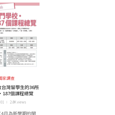
獨家調查
台灣留學生的36所
・187個課程總覽
-01
2.8K views
以4月為新學期的開