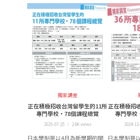
獨家調查
正在積極招收台灣留學生的11所
正在積極招收
專門學校・78個課程總覽
專門學校
2025-07-25
2.6K views
2024-11
日本學制是以4月為新學期的開
日本學制是