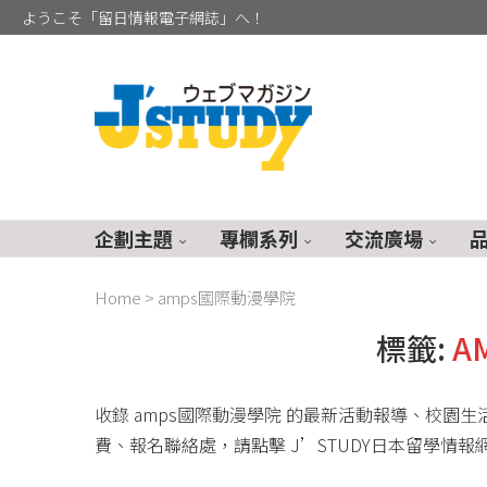
ようこそ「留日情報電子網誌」へ！
企劃主題
專欄系列
交流廣場
Home
>
amps國際動漫學院
標籤:
A
收錄 amps國際動漫學院 的最新活動報導、校園生
費、報名聯絡處，請點擊 J’STUDY日本留學情報網 