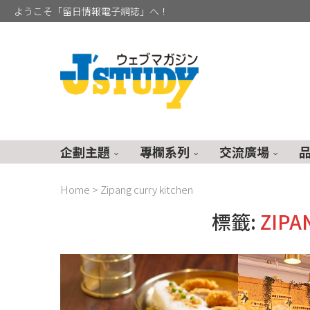
ようこそ「留日情報電子網誌」へ！
企劃主題
專欄系列
交流廣場
Home
>
Zipang curry kitchen
標籤:
ZIPA