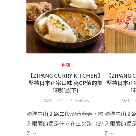
名店
【ZIPANG CURRY KITCHEN】
【ZIPANG 
堅持日本正宗口味 高CP值的美
堅持日本正
味咖哩(下)
味
2023-11-24
2.1K views
2023-11
轉進中山北路二段59巷巷弄，映
轉進中山北路
入眼簾的便是佇立在三叉路口的
入眼簾的便
Z …
Z …