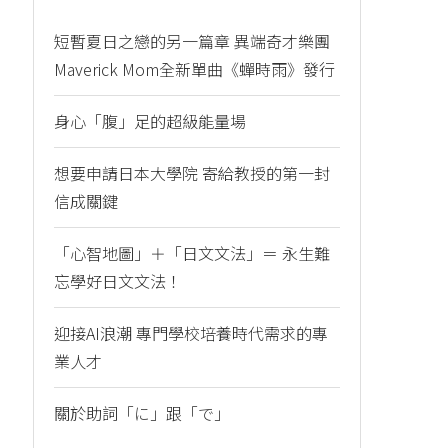
短暫夏日之戀的另一篇章 異端奇才樂團
Maverick Mom全新單曲《蟬時雨》發行
身心「腹」足的超級能量場
想要申請日本大學院 寄給教授的第一封
信成關鍵
「心智地圖」＋「日文文法」＝ 永生難
忘學好日文文法！
迎接AI浪潮 專門學校培養時代需求的專
業人才
關於助詞「に」跟「で」