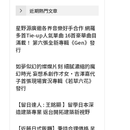
近期熱門文章
星野源廣邀各界音樂好手合作 網羅
多首Tie-up人氣單曲 16首豪華曲目
滿載！ 第六張全新專輯《Gen》發
行
如夢似幻的燦爛片刻 細膩濃縮的魔
幻時光 妄想系創作才女・吉澤嘉代
子首張現場實況專輯《若草六花》
發行
【留日達人 : 王銘顯 】留學日本深
造建築專業 返台開拓建築新視野
【近藤日式飯糰】秉持合理價格 呈