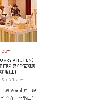
名店
CURRY KITCHEN】
宗口味 高CP值的美
咖哩(上)
-15
3.1K views
二段59巷巷弄，映
是佇立在三叉路口的