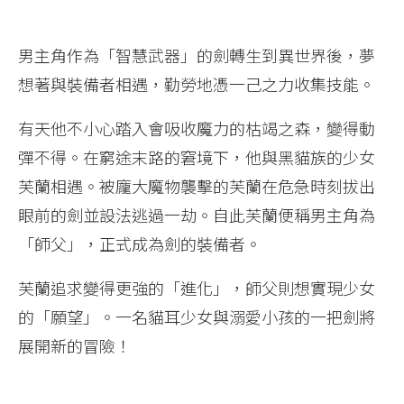
男主角作為「智慧武器」的劍轉生到異世界後，夢
想著與裝備者相遇，勤勞地憑一己之力收集技能。
有天他不小心踏入會吸收魔力的枯竭之森，變得動
彈不得。在窮途末路的窘境下，他與黑貓族的少女
芙蘭相遇。被龐大魔物襲擊的芙蘭在危急時刻拔出
眼前的劍並設法逃過一劫。自此芙蘭便稱男主角為
「師父」，正式成為劍的裝備者。
芙蘭追求變得更強的「進化」，師父則想實現少女
的「願望」。一名貓耳少女與溺愛小孩的一把劍將
展開新的冒險！