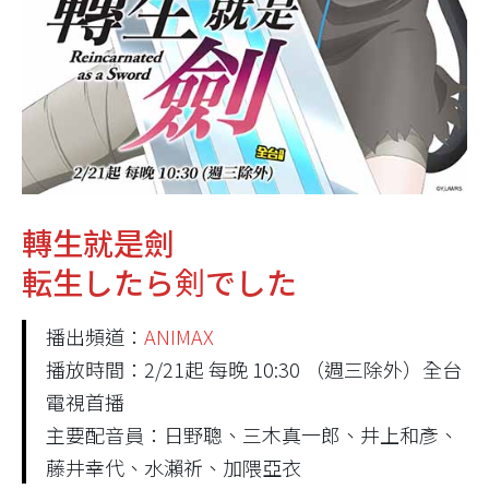
轉生就是劍
転生したら剣でした
播出頻道：
ANIMAX
播放時間：2/21起 每晚 10:30 （週三除外）全台
電視首播
主要配音員：日野聰、三木真一郎、井上和彥、
藤井幸代、水瀨祈、加隈亞衣