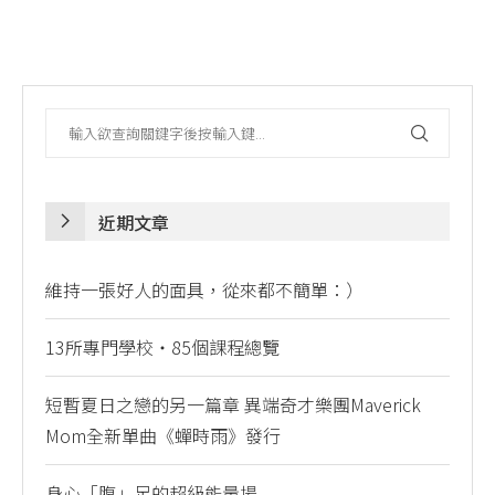
近期文章
維持一張好人的面具，從來都不簡單：）
13所專門學校・85個課程總覽
短暫夏日之戀的另一篇章 異端奇才樂團Maverick
Mom全新單曲《蟬時雨》發行
身心「腹」足的超級能量場