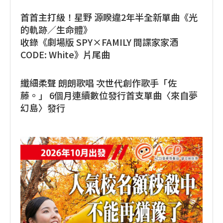
首首主打級！星野 源睽違2年半全新單曲《光
的軌跡／生命體》
收錄《劇場版 SPY×FAMILY 間諜家家酒
CODE: White》片尾曲
纖細柔聲 朗朗歌唱 次世代創作歌手「佐
藤。」 6個月連續數位發行首支單曲〈來自夢
幻島〉發行