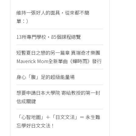
維持一張好人的面具，從來都不簡
單：）
13所專門學校・85個課程總覽
短暫夏日之戀的另一篇章 異端奇才樂團
Maverick Mom全新單曲《蟬時雨》發行
身心「腹」足的超級能量場
想要申請日本大學院 寄給教授的第一封
信成關鍵
「心智地圖」＋「日文文法」＝ 永生難
忘學好日文文法！