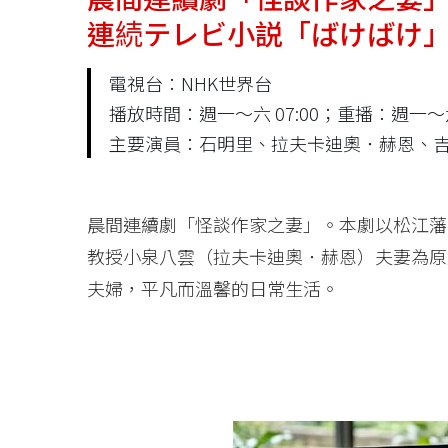
連続テレビ小説「ばけばけ
電視台：NHK世界台
播放時間：週一～六 07:00；重播：週一～六 1
主要演員：石明里、拉夫卡迪奧．赫恩、
晨間連續劇「怪談作家之妻」。本劇以松江藩
教授小泉八雲（拉夫卡迪奧．赫恩）夫妻為原
夫婦，平凡而溫馨的日常生活。