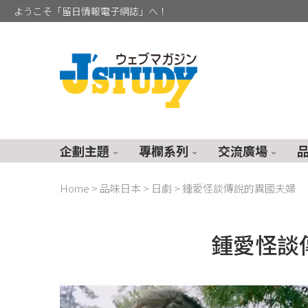
ようこそ「留日情報電子網誌」へ！
企劃主題
專欄系列
交流廣場
Home
>
品味日本
>
日劇
>
鍾愛怪談傳說的異國夫婦
鍾愛怪談