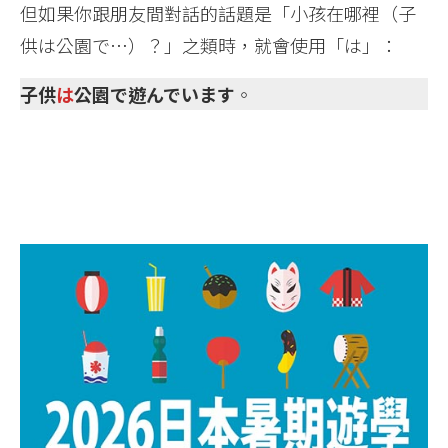
但如果你跟朋友間對話的話題是「小孩在哪裡（子
供は公園で…）？」之類時，就會使用「は」：
子供
は
公園で遊んでいます
。