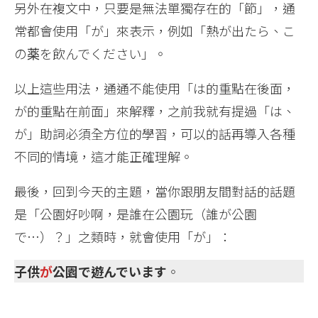
另外在複文中，只要是無法單獨存在的「節」，通
常都會使用「が」來表示，例如「熱が出たら、こ
の薬を飲んでください」。
以上這些用法，通通不能使用「は的重點在後面，
が的重點在前面」來解釋，之前我就有提過「は、
が」助詞必須全方位的學習，可以的話再導入各種
不同的情境，這才能正確理解。
最後，回到今天的主題，當你跟朋友間對話的話題
是「公園好吵啊，是誰在公園玩（誰が公園
で…）？」之類時，就會使用「が」：
子供
が
公園で遊んでいます
。