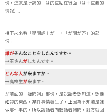
份，這就是所謂的「は的重點在後面（は＋重要的
情報）」
接下來來看「疑問詞＋が」，「が問が答」的部
份；
誰が
そんなことをしたんですか。
→王さん
が
したんです。
どんな人
が来ますか。
→高校生
が
来ます。
が前面的「疑問詞」部份，是說話者想知道，想要
確認的東西，某件事情發生了，正因為不知道是誰
做那件事的，所以說話者向聽話者詢問，對方就回