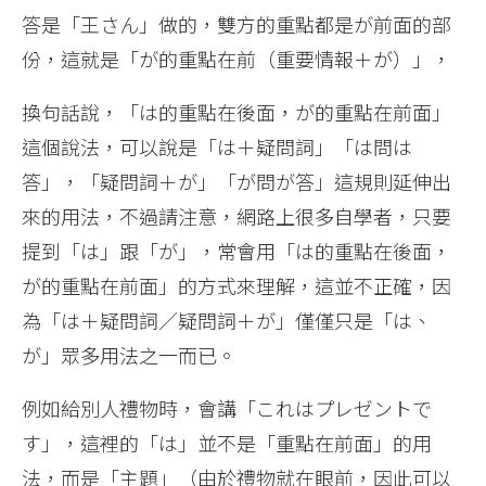
答是「王さん」做的，雙方的重點都是が前面的部
份，這就是「が的重點在前（重要情報＋が）」，
換句話說，「は的重點在後面，が的重點在前面」
這個說法，可以說是「は＋疑問詞」「は問は
答」，「疑問詞＋が」「が問が答」這規則延伸出
來的用法，不過請注意，網路上很多自學者，只要
提到「は」跟「が」，常會用「は的重點在後面，
が的重點在前面」的方式來理解，這並不正確，因
為「は＋疑問詞／疑問詞＋が」僅僅只是「は、
が」眾多用法之一而已。
例如給別人禮物時，會講「これはプレゼントで
す」，這裡的「は」並不是「重點在前面」的用
法，而是「主題」（由於禮物就在眼前，因此可以