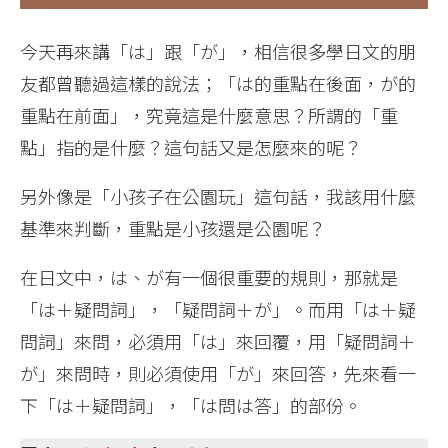
今天再來講「は」跟「が」，相信很多學日文的朋
友都曾聽過這樣的說法；「は的重點在後面，が的
重點在前面」，究竟這是什麼意思？所謂的「重
點」指的是什麼？這句話又是怎麼來的呢？
另外像是「小孩子在公園玩」這句話，我該用什麼
基準來判斷，重點是小孩還是公園呢？
在日文中，は、が有一個很重要的規則，那就是
「は＋疑問詞」，「疑問詞＋が」。而用「は＋疑
問詞」來問，必須用「は」來回覆，用「疑問詞＋
が」來問時，則必須使用「が」來回答，先來看一
下「は＋疑問詞」，「は問は答」的部份。