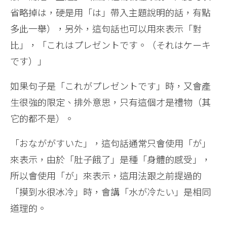
省略掉は，硬是用「は」帶入主題說明的話，有點
多此一舉），另外，這句話也可以用來表示「對
比」，「これはプレゼントです。（それはケーキ
です）」
如果句子是「これがプレゼントです」時，又會產
生很強的限定、排外意思，只有這個才是禮物（其
它的都不是）。
「おなががすいた」，這句話通常只會使用「が」
來表示，由於「肚子餓了」是種「身體的感受」，
所以會使用「が」來表示，這用法跟之前提過的
「摸到水很冰冷」時，會講「水が冷たい」是相同
道理的。