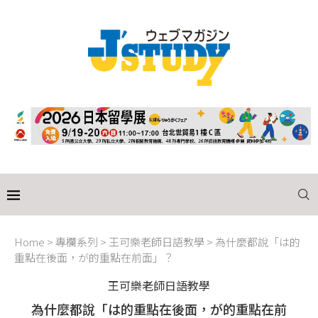
Home
>
專欄系列
>
王可樂老師日語教學
>
為什麼都說「は的
重點在後面，が的重點在前面」？
王可樂老師日語教學
為什麼都說「は的重點在後面，が的重點在前