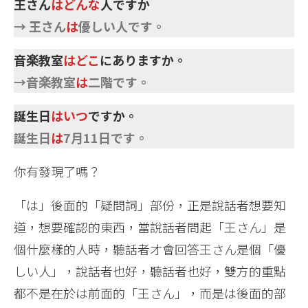
王さん
はどんな
人ですか
→ 王さん
は
優しい人です。
音楽教室
はどこ
にありますか。
→音楽教室
は
二階です。
誕生日
はいつ
ですか。
誕生日
は
7月11日です。
你有發現了嗎？
「は」後面的「疑問詞」部份，正是說話者想要知
道，想要確認的東西，當說話者問起「王さん」是
個什麼樣的人時，聽話者才會回答王さん是個「優
しい人」，說話者也好，聽話者也好，雙方的重點
都不是在於は前面的「王さん」，而是は後面的部